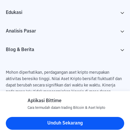
Edukasi
Analisis Pasar
Blog & Berita
Mohon diperhatikan, perdagangan aset kripto merupakan
aktivitas beresiko tinggi. Nilai Aset Kripto bersifat fluktuatif dan
dapat berubah secara signifikan dari waktu ke waktu. Kinerja
pada masa lalu tidak mencerminkan kinerja di masa depan.
Terdapat risiko kehilangan sebagai dampak dari membeli dan
Aplikasi Bittime
menjual aset kripto dan sepenuhnya keputusan independen dari
Cara termudah dalam trading Bitcoin & Aset kripto
pengguna. PT Utama Aset Digital Indonesia (Bittime) tidak
bertanggung jawab atas perubahan fluktuasi dari nilai tukar Aset
Unduh Sekarang
Kripto.