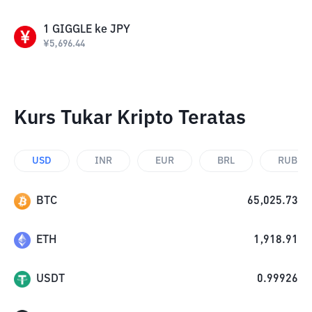
1
GIGGLE
ke
JPY
¥
5,696.44
Kurs Tukar Kripto Teratas
USD
INR
EUR
BRL
RUB
BTC
65,025.73
ETH
1,918.91
USDT
0.99926