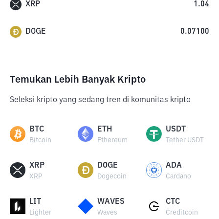
XRP
1.04
DOGE
0.07100
Temukan Lebih Banyak Kripto
Seleksi kripto yang sedang tren di komunitas kripto
BTC
ETH
USDT
Bitcoin
Ethereum
Tether USDT
XRP
DOGE
ADA
XRP
Dogecoin
Cardano
LIT
WAVES
CTC
Lighter
Waves
Creditcoin