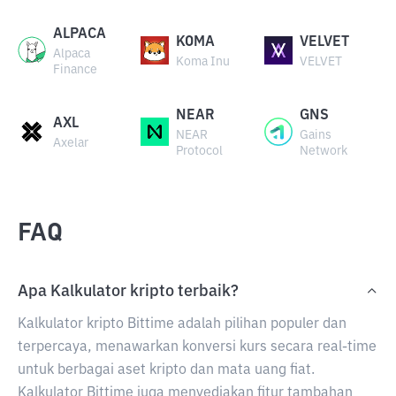
ALPACA
KOMA
VELVET
Alpaca
Koma Inu
VELVET
Finance
NEAR
GNS
AXL
NEAR
Gains
Axelar
Protocol
Network
FAQ
Apa Kalkulator kripto terbaik?
Kalkulator kripto Bittime adalah pilihan populer dan
terpercaya, menawarkan konversi kurs secara real-time
untuk berbagai aset kripto dan mata uang fiat.
Kalkulator Bittime juga menyediakan fitur tambahan