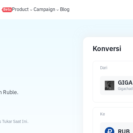
s
Product
Campaign
Blog
Beta
Konversi
Dari
GIGA
Gigachad
n Ruble.
Ke
Tukar Saat Ini.
RUB