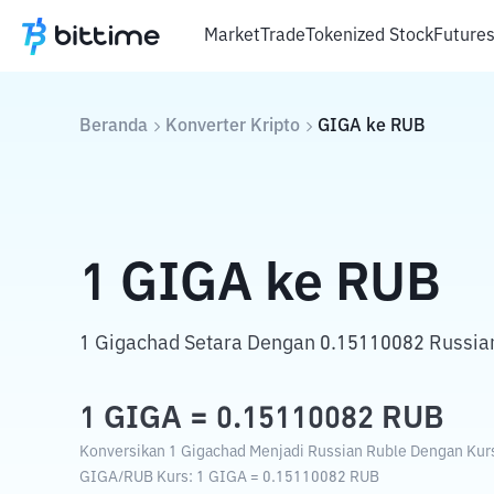
Market
Trade
Tokenized Stock
Future
Beranda
Konverter Kripto
GIGA
ke
RUB
1
GIGA
ke
RUB
1 Gigachad Setara Dengan 0.15110082 Russia
1
GIGA
=
0.15110082
RUB
Konversikan 1 Gigachad Menjadi Russian Ruble Dengan Kurs 
GIGA
/
RUB
Kurs
: 1
GIGA
=
0.15110082
RUB