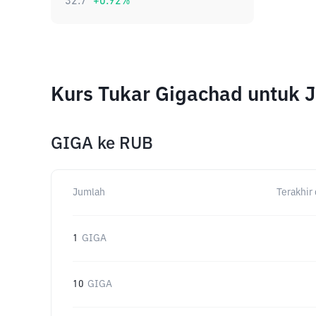
32.7
+
0.92
%
Kurs Tukar Gigachad untuk 
GIGA
ke
RUB
Jumlah
Terakhir 
1
GIGA
10
GIGA