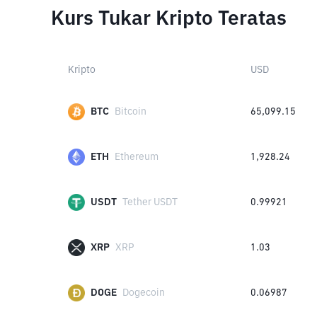
Kurs Tukar Kripto Teratas
Kripto
USD
BTC
Bitcoin
65,099.15
ETH
Ethereum
1,928.24
USDT
Tether USDT
0.99921
XRP
XRP
1.03
DOGE
Dogecoin
0.06987