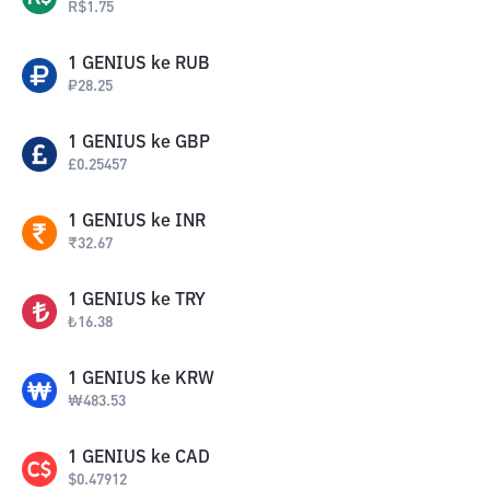
R$
1.75
1
GENIUS
ke
RUB
₽
28.25
1
GENIUS
ke
GBP
£
0.25457
1
GENIUS
ke
INR
₹
32.67
1
GENIUS
ke
TRY
₺
16.38
1
GENIUS
ke
KRW
₩
483.53
1
GENIUS
ke
CAD
$
0.47912