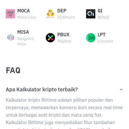
MOCA
DEP
QI
Moca Coin
DEAPcoin
BENQI
MISA
PBUX
LPT
Sangkara
Playbux
Livepeer
misa
FAQ
Apa Kalkulator kripto terbaik?
Kalkulator kripto Bittime adalah pilihan populer dan
terpercaya, menawarkan konversi kurs secara real-time
untuk berbagai aset kripto dan mata uang fiat.
Kalkulator Bittime juga menyediakan fitur tambahan