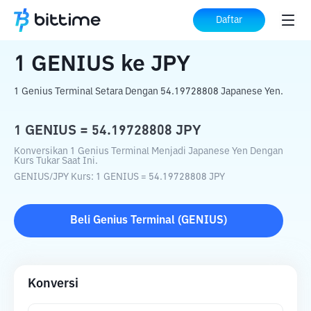
Beranda
Konverter Kripto
GENIUS
ke
Daftar
JPY
1
GENIUS
ke
JPY
1 Genius Terminal Setara Dengan 54.19728808 Japanese Yen.
1
GENIUS
=
54.19728808
JPY
Konversikan 1 Genius Terminal Menjadi Japanese Yen Dengan
Kurs Tukar Saat Ini.
GENIUS
/
JPY
Kurs
: 1
GENIUS
=
54.19728808
JPY
Beli
Genius Terminal
(
GENIUS
)
Konversi