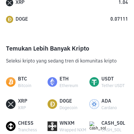
XRP
1.04
DOGE
0.07111
Temukan Lebih Banyak Kripto
Seleksi kripto yang sedang tren di komunitas kripto
BTC
ETH
USDT
Bitcoin
Ethereum
Tether USDT
XRP
DOGE
ADA
XRP
Dogecoin
Cardano
CHESS
WNXM
CASH_SOL
Tranchess
Wrapped NXM
CASH_SOL