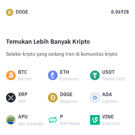
DOGE
0.06928
Temukan Lebih Banyak Kripto
Seleksi kripto yang sedang tren di komunitas kripto
BTC
ETH
USDT
Bitcoin
Ethereum
Tether USDT
XRP
DOGE
ADA
XRP
Dogecoin
Cardano
APU
P
VINE
Apu Apustaja
PoP Planet
Vine Coin