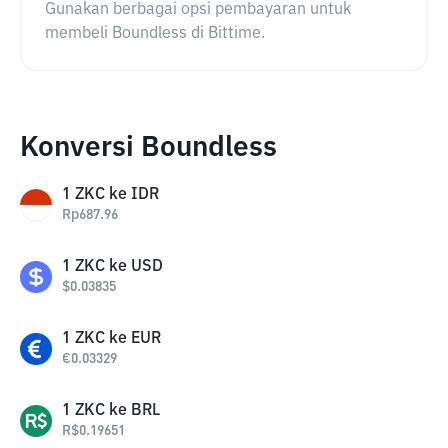
Gunakan berbagai opsi pembayaran untuk
membeli Boundless di Bittime.
Konversi Boundless
1
ZKC
ke
IDR
Rp
687.96
1
ZKC
ke
USD
$
0.03835
1
ZKC
ke
EUR
€
0.03329
1
ZKC
ke
BRL
R$
0.19651