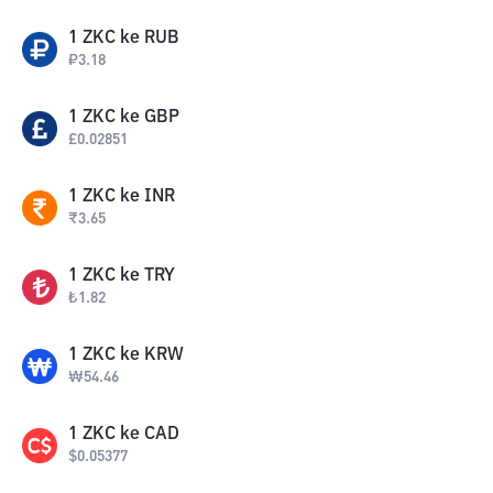
1
ZKC
ke
RUB
₽
3.18
1
ZKC
ke
GBP
£
0.02851
1
ZKC
ke
INR
₹
3.65
1
ZKC
ke
TRY
₺
1.82
1
ZKC
ke
KRW
₩
54.46
1
ZKC
ke
CAD
$
0.05377