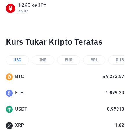
1
ZKC
ke
JPY
¥
6.07
Kurs Tukar Kripto Teratas
USD
INR
EUR
BRL
RUB
BTC
64,272.57
ETH
1,899.23
USDT
0.99913
XRP
1.02