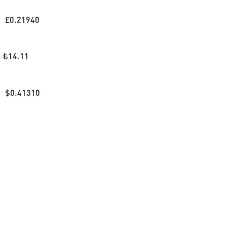
£
0.21940
₺
14.11
$
0.41310