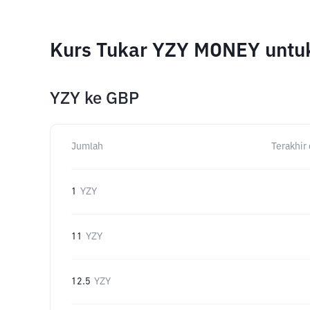
Kurs Tukar YZY MONEY untu
YZY
ke
GBP
Jumlah
Terakhir 
1
YZY
11
YZY
12.5
YZY