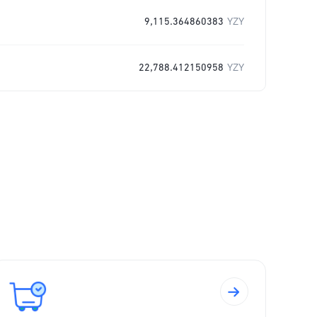
9,115.364860383
YZY
22,788.412150958
YZY