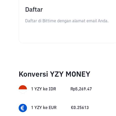
Daftar
Daftar di Bittime dengan alamat email Anda.
Konversi YZY MONEY
1
YZY
ke
IDR
Rp
5,269.47
1
YZY
ke
EUR
€
0.25613