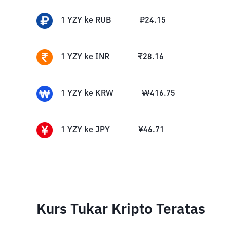
1
YZY
ke
RUB
₽
24.15
1
YZY
ke
INR
₹
28.16
1
YZY
ke
KRW
₩
416.75
1
YZY
ke
JPY
¥
46.71
Kurs Tukar Kripto Teratas