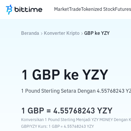
Market
Trade
Tokenized Stock
Future
Beranda
Konverter Kripto
GBP
ke
YZY
1
GBP
ke
YZY
1 Pound Sterling Setara Dengan 4.55768243 
1
GBP
=
4.55768243
YZY
Konversikan 1 Pound Sterling Menjadi YZY MONEY Dengan Ku
GBP
/
YZY
Kurs
: 1
GBP
=
4.55768243
YZY