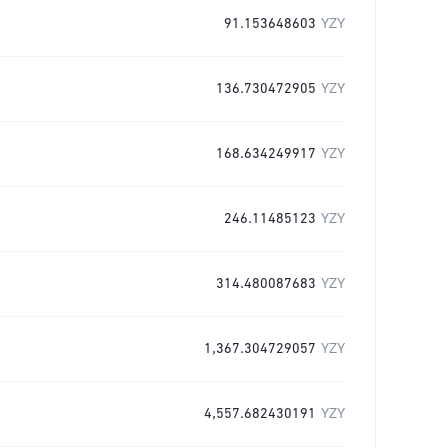
91.153648603
YZY
136.730472905
YZY
168.634249917
YZY
246.11485123
YZY
314.480087683
YZY
1,367.304729057
YZY
4,557.682430191
YZY