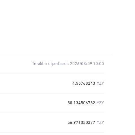
Terakhir diperbarui:
2026/08/09 10:00
4.55768243
YZY
50.134506732
YZY
56.971030377
YZY