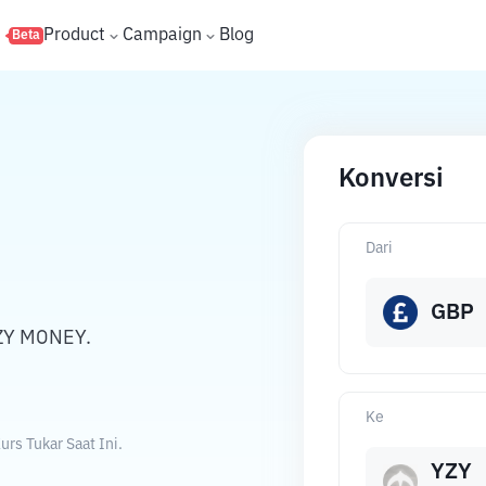
s
Product
Campaign
Blog
Beta
Konversi
Dari
GBP
YZY MONEY.
Ke
rs Tukar Saat Ini.
YZY