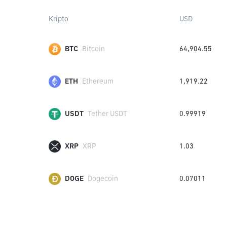
Kripto
USD
BTC
Bitcoin
64,904.55
ETH
Ethereum
1,919.22
USDT
Tether USDT
0.99919
XRP
XRP
1.03
DOGE
Dogecoin
0.07011