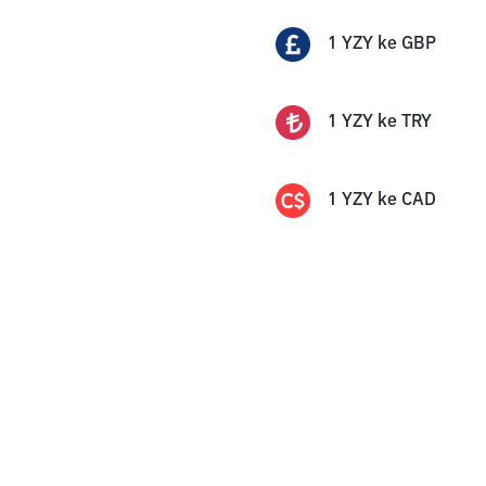
1
YZY
ke
GBP
1
YZY
ke
TRY
1
YZY
ke
CAD