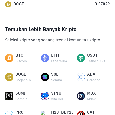
DOGE
0.07029
Temukan Lebih Banyak Kripto
Seleksi kripto yang sedang tren di komunitas kripto
BTC
ETH
USDT
Bitcoin
Ethereum
Tether USDT
DOGE
SOL
ADA
Dogecoin
Solana
Cardano
SOMI
VINU
MDX
Somnia
vita inu
Mdex
PRO
H20_BEP20
CAT