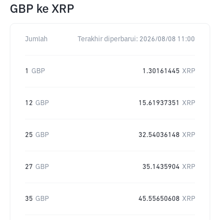
GBP
ke
XRP
Jumlah
Terakhir diperbarui:
2026/08/08 11:00
1
GBP
1.30161445
XRP
12
GBP
15.61937351
XRP
25
GBP
32.54036148
XRP
27
GBP
35.1435904
XRP
35
GBP
45.55650608
XRP