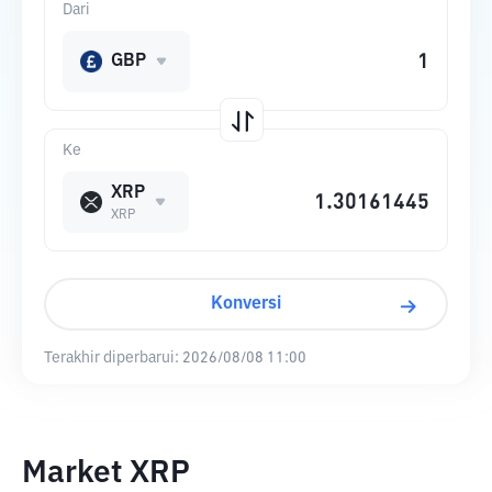
Dari
GBP
Ke
XRP
XRP
Konversi
Terakhir diperbarui:
2026/08/08 11:00
Market XRP