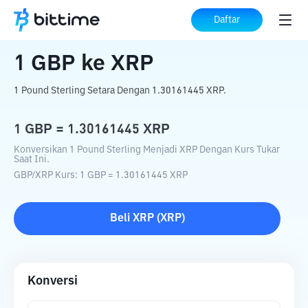
Beranda
Konverter Kripto
GBP
ke
XRP
Daftar
1
GBP
ke
XRP
1 Pound Sterling Setara Dengan 1.30161445 XRP.
1
GBP
=
1.30161445
XRP
Konversikan 1 Pound Sterling Menjadi XRP Dengan Kurs Tukar
Saat Ini.
GBP
/
XRP
Kurs
: 1
GBP
=
1.30161445
XRP
Beli
XRP
(
XRP
)
Konversi