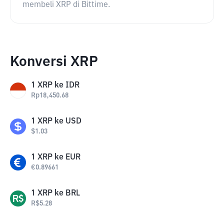
membeli XRP di Bittime.
Konversi XRP
1
XRP
ke
IDR
Rp
18,450.68
1
XRP
ke
USD
$
1.03
1
XRP
ke
EUR
€
0.89661
1
XRP
ke
BRL
R$
5.28