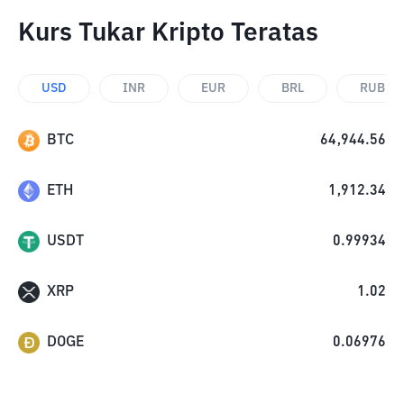
Kurs Tukar Kripto Teratas
USD
INR
EUR
BRL
RUB
BTC
64,944.56
ETH
1,912.34
USDT
0.99934
XRP
1.02
DOGE
0.06976