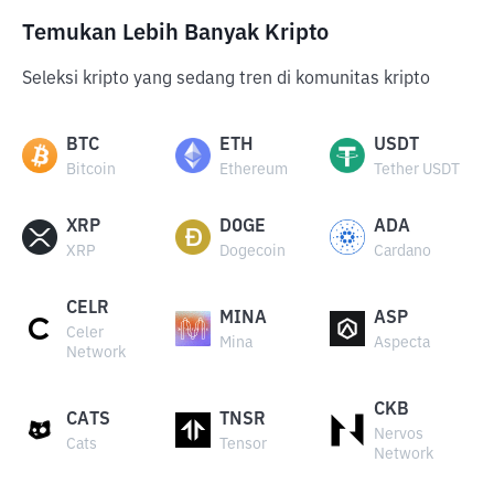
Temukan Lebih Banyak Kripto
Seleksi kripto yang sedang tren di komunitas kripto
BTC
ETH
USDT
Bitcoin
Ethereum
Tether USDT
XRP
DOGE
ADA
XRP
Dogecoin
Cardano
CELR
MINA
ASP
Celer
Mina
Aspecta
Network
CKB
CATS
TNSR
Nervos
Cats
Tensor
Network