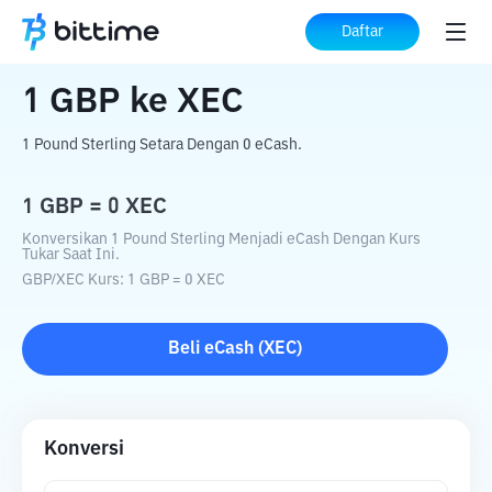
Beranda
Konverter Kripto
GBP
ke
XEC
Daftar
1
GBP
ke
XEC
1 Pound Sterling Setara Dengan 0 eCash.
1
GBP
=
0
XEC
Konversikan 1 Pound Sterling Menjadi eCash Dengan Kurs
Tukar Saat Ini.
GBP
/
XEC
Kurs
: 1
GBP
=
0
XEC
Beli
eCash
(
XEC
)
Konversi