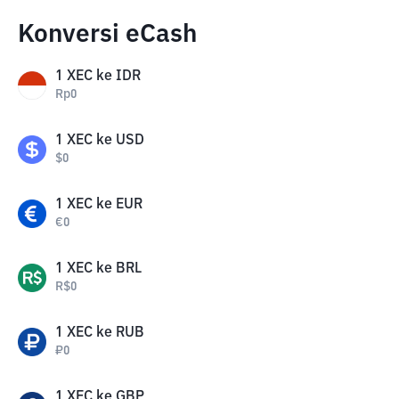
Konversi eCash
1
XEC
ke
IDR
Rp
0
1
XEC
ke
USD
$
0
1
XEC
ke
EUR
€
0
1
XEC
ke
BRL
R$
0
1
XEC
ke
RUB
₽
0
1
XEC
ke
GBP