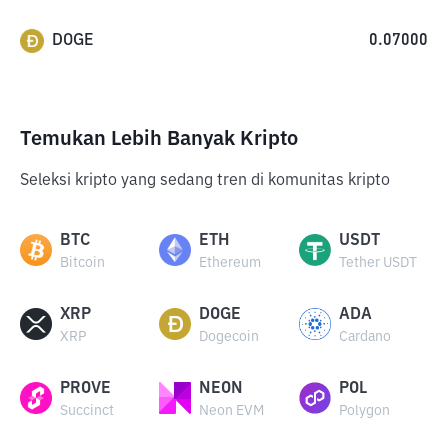
DOGE
0.07000
Temukan Lebih Banyak Kripto
Seleksi kripto yang sedang tren di komunitas kripto
BTC
ETH
USDT
Bitcoin
Ethereum
Tether USDT
XRP
DOGE
ADA
XRP
Dogecoin
Cardano
PROVE
NEON
POL
Succinct
Neon EVM
Polygon