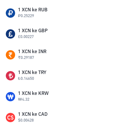
1
XCN
ke
RUB
₽
0.25229
1
XCN
ke
GBP
£
0.00227
1
XCN
ke
INR
₹
0.29187
1
XCN
ke
TRY
₺
0.14650
1
XCN
ke
KRW
₩
4.32
1
XCN
ke
CAD
$
0.00428