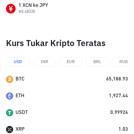
1
XCN
ke
JPY
¥
0.48335
Kurs Tukar Kripto Teratas
USD
INR
EUR
BRL
RUB
BTC
65,188.93
ETH
1,927.44
USDT
0.99926
XRP
1.03