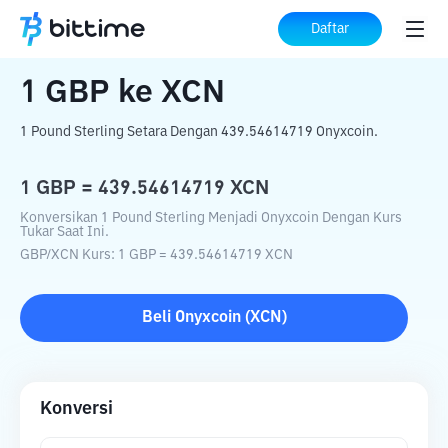
Beranda
Konverter Kripto
GBP
ke
XCN
Daftar
1
GBP
ke
XCN
1 Pound Sterling Setara Dengan 439.54614719 Onyxcoin.
1
GBP
=
439.54614719
XCN
Konversikan 1 Pound Sterling Menjadi Onyxcoin Dengan Kurs
Tukar Saat Ini.
GBP
/
XCN
Kurs
: 1
GBP
=
439.54614719
XCN
Beli
Onyxcoin
(
XCN
)
Konversi