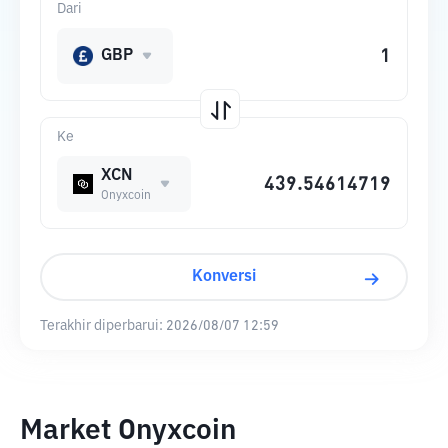
Dari
GBP
Ke
XCN
Onyxcoin
Konversi
Terakhir diperbarui:
2026/08/07 12:59
Market Onyxcoin