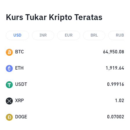
Kurs Tukar Kripto Teratas
USD
INR
EUR
BRL
RUB
BTC
64,950.08
ETH
1,919.64
USDT
0.99916
XRP
1.02
DOGE
0.07002