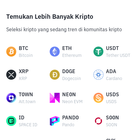
Temukan Lebih Banyak Kripto
Seleksi kripto yang sedang tren di komunitas kripto
BTC
ETH
USDT
Bitcoin
Ethereum
Tether USDT
XRP
DOGE
ADA
XRP
Dogecoin
Cardano
TOWN
NEON
USDS
Alt.town
Neon EVM
USDS
ID
PANDO
SOON
SPACE ID
Pando
SOON