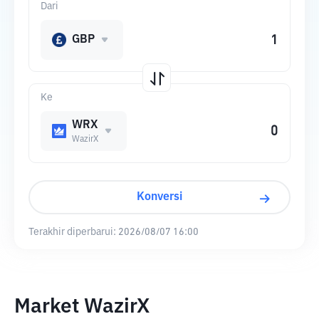
Dari
GBP
Ke
WRX
WazirX
Konversi
Terakhir diperbarui:
2026/08/07 16:00
Market WazirX