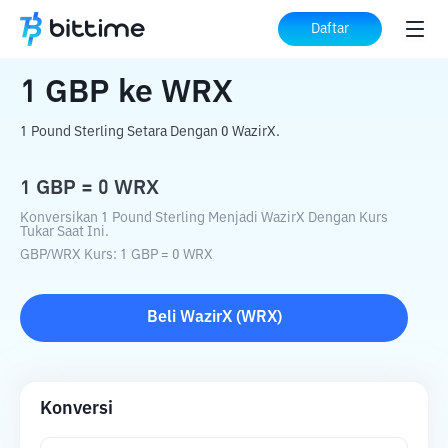
Beranda
Konverter Kripto
GBP
ke
WRX
Daftar
1
GBP
ke
WRX
1 Pound Sterling Setara Dengan 0 WazirX.
1
GBP
=
0
WRX
Konversikan 1 Pound Sterling Menjadi WazirX Dengan Kurs
Tukar Saat Ini.
GBP
/
WRX
Kurs
: 1
GBP
=
0
WRX
Beli
WazirX
(
WRX
)
Konversi