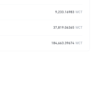
9,233.16983
WCT
37,819.06365
WCT
184,663.39674
WCT