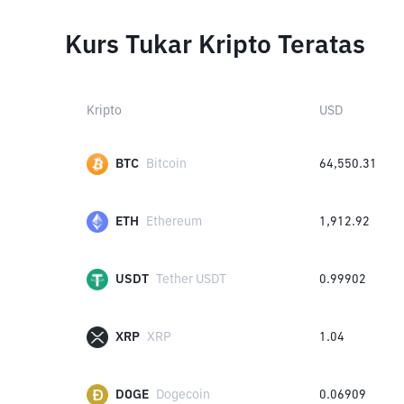
Kurs Tukar Kripto Teratas
Kripto
USD
BTC
Bitcoin
64,550.31
ETH
Ethereum
1,912.92
USDT
Tether USDT
0.99902
XRP
XRP
1.04
DOGE
Dogecoin
0.06909