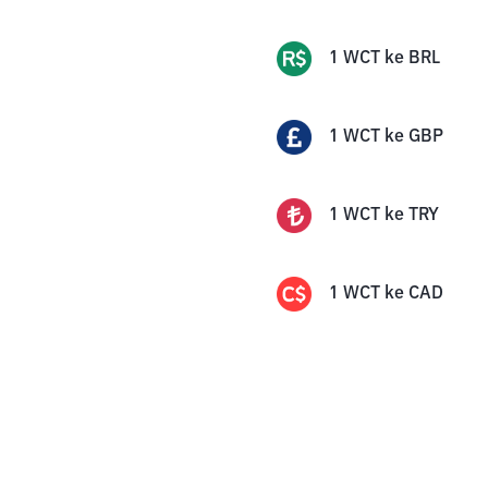
1
WCT
ke
BRL
1
WCT
ke
GBP
1
WCT
ke
TRY
1
WCT
ke
CAD