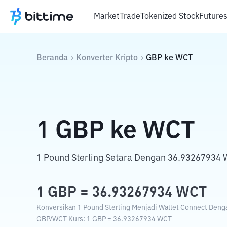
Market
Trade
Tokenized Stock
Future
Beranda
Konverter Kripto
GBP
ke
WCT
1
GBP
ke
WCT
1 Pound Sterling Setara Dengan 36.93267934 W
1
GBP
=
36.93267934
WCT
Konversikan 1 Pound Sterling Menjadi Wallet Connect Dengan
GBP
/
WCT
Kurs
: 1
GBP
=
36.93267934
WCT