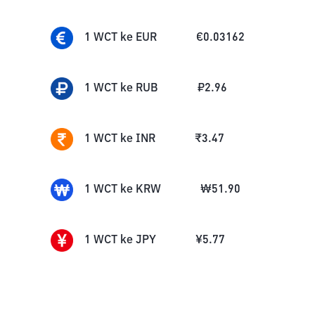
1
WCT
ke
EUR
€
0.03162
1
WCT
ke
RUB
₽
2.96
1
WCT
ke
INR
₹
3.47
1
WCT
ke
KRW
₩
51.90
1
WCT
ke
JPY
¥
5.77