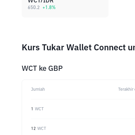
WCT/IDR
650.2
+
1.8
%
Kurs Tukar Wallet Connect 
WCT
ke
GBP
Jumlah
Terakhir 
1
WCT
12
WCT