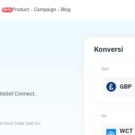
s
Product
Campaign
Blog
Beta
Konversi
Dari
GBP
allet Connect.
Ke
 Kurs Tukar Saat Ini.
WCT