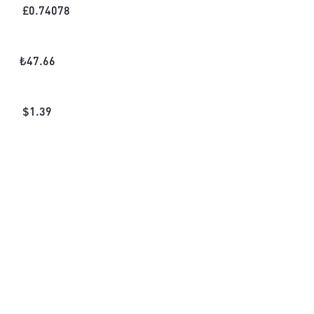
£
0.74078
₺
47.66
$
1.39