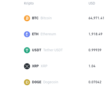
Kripto
USD
BTC
Bitcoin
64,971.41
ETH
Ethereum
1,918.49
USDT
Tether USDT
0.99939
XRP
XRP
1.04
DOGE
Dogecoin
0.07042