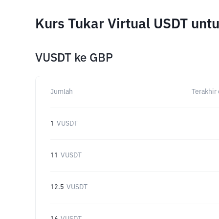
Kurs Tukar Virtual USDT un
VUSDT
ke
GBP
Jumlah
Terakhir 
1
VUSDT
11
VUSDT
12.5
VUSDT