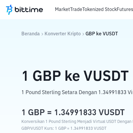
Market
Trade
Tokenized Stock
Future
Beranda
Konverter Kripto
GBP
ke
VUSDT
1
GBP
ke
VUSDT
1 Pound Sterling Setara Dengan 1.34991833 Vi
1
GBP
=
1.34991833
VUSDT
Konversikan 1 Pound Sterling Menjadi Virtual USDT Dengan K
GBP
/
VUSDT
Kurs
: 1
GBP
=
1.34991833
VUSDT