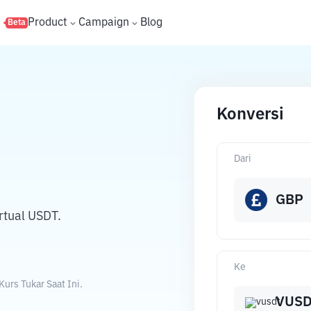
s
Product
Campaign
Blog
Beta
Konversi
Dari
GBP
rtual USDT.
Ke
urs Tukar Saat Ini.
VUS