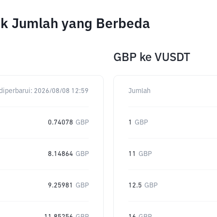
tuk Jumlah yang Berbeda
GBP
ke
VUSDT
diperbarui:
2026/08/08 12:59
Jumlah
0.74078
GBP
1
GBP
8.14864
GBP
11
GBP
9.25981
GBP
12.5
GBP