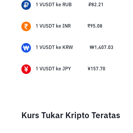
1
VUSDT
ke
RUB
₽
82.21
1
VUSDT
ke
INR
₹
95.08
1
VUSDT
ke
KRW
₩
1,407.03
1
VUSDT
ke
JPY
¥
157.70
Kurs Tukar Kripto Teratas