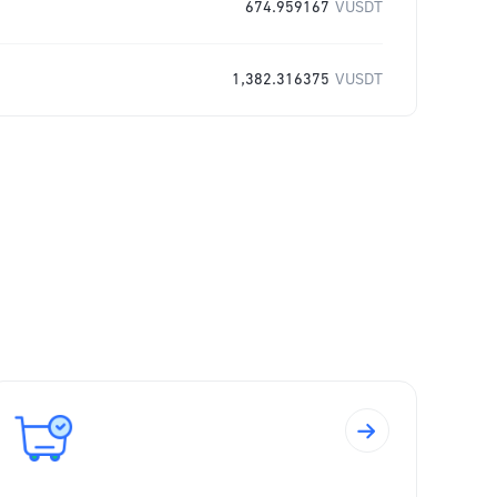
674.959167
VUSDT
1,382.316375
VUSDT