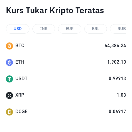
Kurs Tukar Kripto Teratas
USD
INR
EUR
BRL
RUB
BTC
64,384.24
ETH
1,902.10
USDT
0.99913
XRP
1.03
DOGE
0.06917