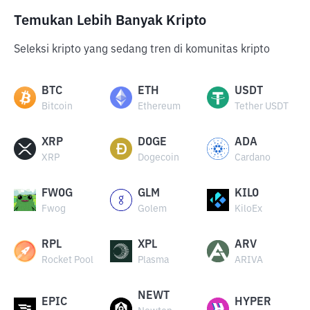
Temukan Lebih Banyak Kripto
Seleksi kripto yang sedang tren di komunitas kripto
BTC
ETH
USDT
Bitcoin
Ethereum
Tether USDT
XRP
DOGE
ADA
XRP
Dogecoin
Cardano
FWOG
GLM
KILO
Fwog
Golem
KiloEx
RPL
XPL
ARV
Rocket Pool
Plasma
ARIVA
NEWT
EPIC
HYPER