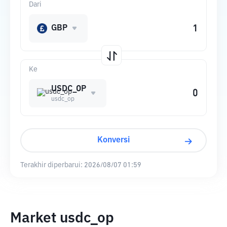
Dari
GBP
Ke
USDC_OP
usdc_op
Konversi
Terakhir diperbarui:
2026/08/07 01:59
Market usdc_op