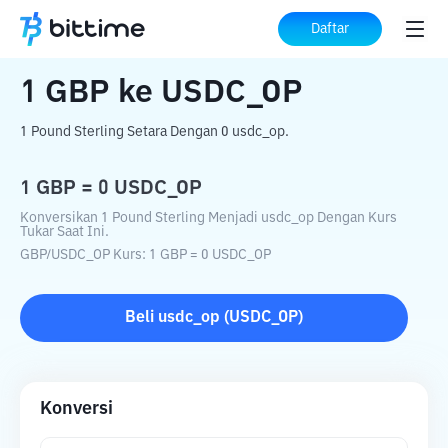
Beranda
Konverter Kripto
GBP
ke
USDC_OP
Daftar
1
GBP
ke
USDC_OP
1 Pound Sterling Setara Dengan 0 usdc_op.
1
GBP
=
0
USDC_OP
Konversikan 1 Pound Sterling Menjadi usdc_op Dengan Kurs
Tukar Saat Ini.
GBP
/
USDC_OP
Kurs
: 1
GBP
=
0
USDC_OP
Beli
usdc_op
(
USDC_OP
)
Konversi