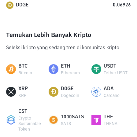
DOGE
0.06926
Temukan Lebih Banyak Kripto
Seleksi kripto yang sedang tren di komunitas kripto
BTC
ETH
USDT
Bitcoin
Ethereum
Tether USDT
XRP
DOGE
ADA
XRP
Dogecoin
Cardano
CST
1000SATS
THE
Crypto
Sustainable
SATS
THENA
Token