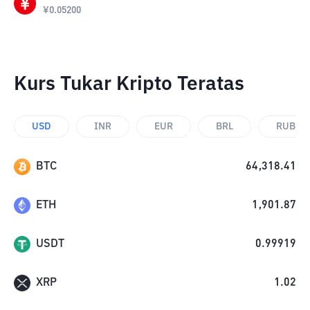
¥
0.05200
Kurs Tukar Kripto Teratas
USD
INR
EUR
BRL
RUB
BTC
64,318.41
ETH
1,901.87
USDT
0.99919
XRP
1.02