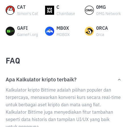
CAT
C
OMG
Simon's Cat
Chainbase
OMG Network
GAFI
MBOX
ORCA
GameFi.org
MOBOX
Orca
FAQ
Apa Kalkulator kripto terbaik?
Kalkulator kripto Bittime adalah pilihan populer dan
terpercaya, menawarkan konversi kurs secara real-time
untuk berbagai aset kripto dan mata uang fiat.
Kalkulator Bittime juga menyediakan fitur tambahan
seperti data historis dan tampilan UI/UX yang baik