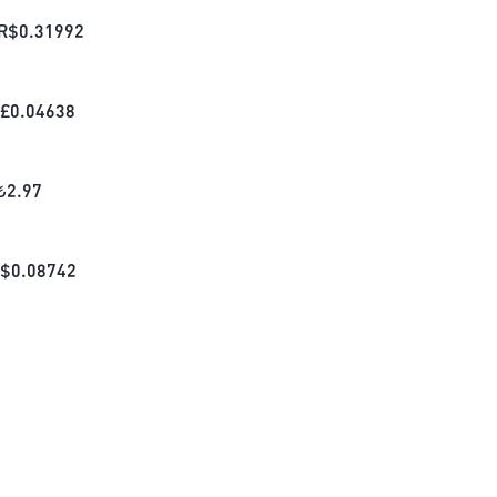
R$
0.31992
£
0.04638
₺
2.97
$
0.08742