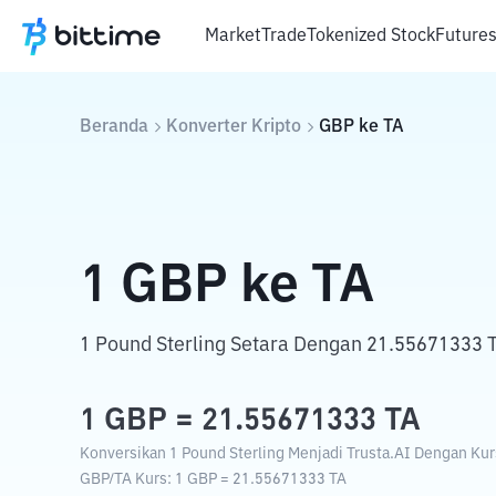
Market
Trade
Tokenized Stock
Future
Beranda
Konverter Kripto
GBP
ke
TA
1
GBP
ke
TA
1 Pound Sterling Setara Dengan 21.55671333 T
1
GBP
=
21.55671333
TA
Konversikan 1 Pound Sterling Menjadi Trusta.AI Dengan Kurs
GBP
/
TA
Kurs
: 1
GBP
=
21.55671333
TA