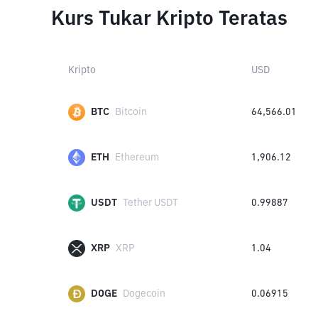
Kurs Tukar Kripto Teratas
Kripto
USD
BTC
Bitcoin
64,566.01
ETH
Ethereum
1,906.12
USDT
Tether USDT
0.99887
XRP
XRP
1.04
DOGE
Dogecoin
0.06915