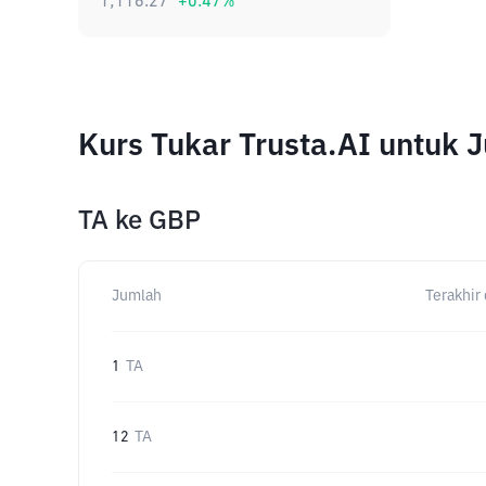
1,116.27
+
0.47
%
Kurs Tukar Trusta.AI untuk
TA
ke
GBP
Jumlah
Terakhir 
1
TA
12
TA