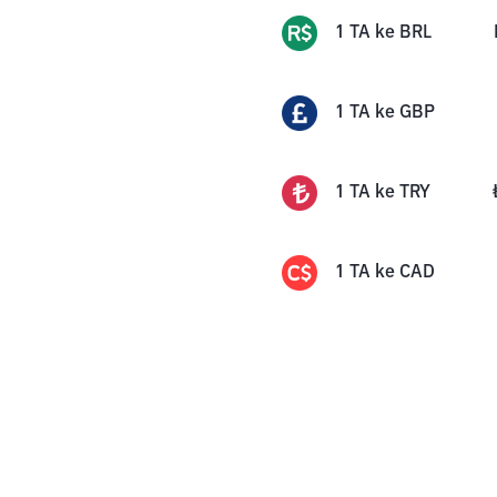
1
TA
ke
BRL
1
TA
ke
GBP
1
TA
ke
TRY
1
TA
ke
CAD