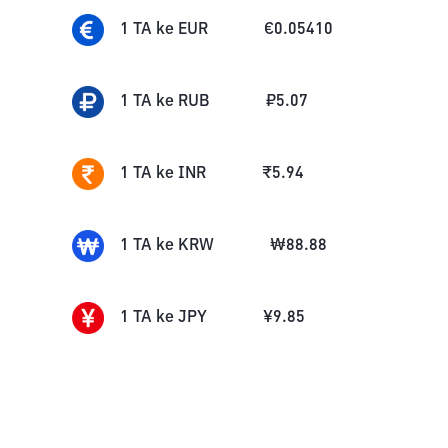
1
TA
ke
EUR
€
0.05410
1
TA
ke
RUB
₽
5.07
1
TA
ke
INR
₹
5.94
1
TA
ke
KRW
₩
88.88
1
TA
ke
JPY
¥
9.85