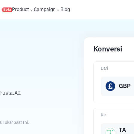
s
Product
Campaign
Blog
Beta
Konversi
Dari
GBP
rusta.AI.
Ke
 Tukar Saat Ini.
TA