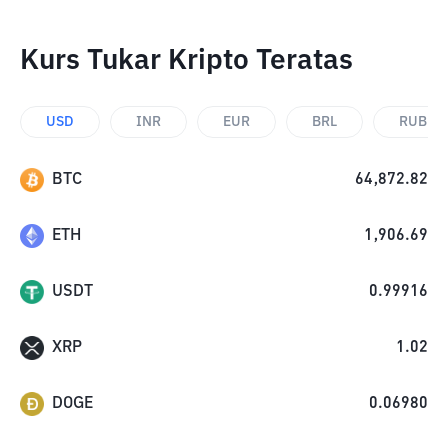
Kurs Tukar Kripto Teratas
USD
INR
EUR
BRL
RUB
BTC
64,872.82
ETH
1,906.69
USDT
0.99916
XRP
1.02
DOGE
0.06980