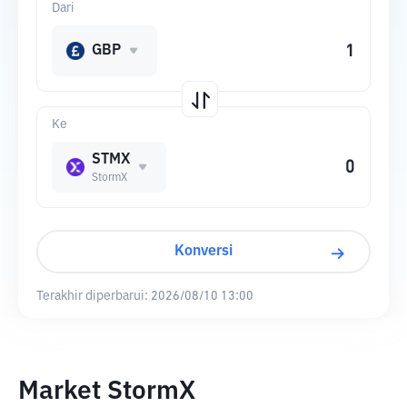
Dari
GBP
Ke
STMX
StormX
Konversi
Terakhir diperbarui:
2026/08/10 13:00
Market StormX