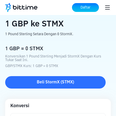
Beranda
Konverter Kripto
GBP
ke
STMX
Daftar
1
GBP
ke
STMX
1 Pound Sterling Setara Dengan 0 StormX.
1
GBP
=
0
STMX
Konversikan 1 Pound Sterling Menjadi StormX Dengan Kurs
Tukar Saat Ini.
GBP
/
STMX
Kurs
: 1
GBP
=
0
STMX
Beli
StormX
(
STMX
)
Konversi