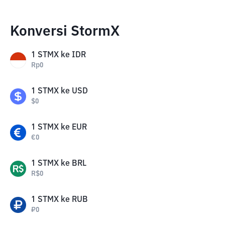
Konversi StormX
1
STMX
ke
IDR
Rp
0
1
STMX
ke
USD
$
0
1
STMX
ke
EUR
€
0
1
STMX
ke
BRL
R$
0
1
STMX
ke
RUB
₽
0