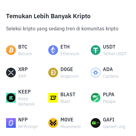
Temukan Lebih Banyak Kripto
Seleksi kripto yang sedang tren di komunitas kripto
BTC
ETH
USDT
Bitcoin
Ethereum
Tether USDT
XRP
DOGE
ADA
XRP
Dogecoin
Cardano
KEEP
BLAST
PLPA
Keep
Blast
Palapa
Network
NFP
MOVE
GAFI
NFPrompt
Movement
GameFi.org