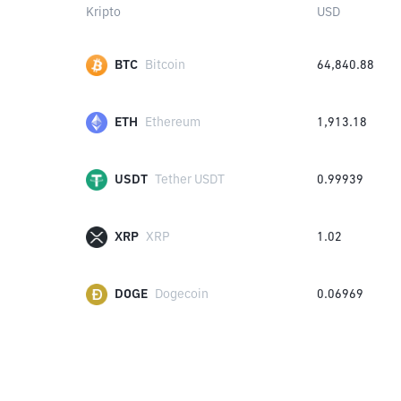
Kripto
USD
BTC
Bitcoin
64,840.88
ETH
Ethereum
1,913.18
USDT
Tether USDT
0.99939
XRP
XRP
1.02
DOGE
Dogecoin
0.06969