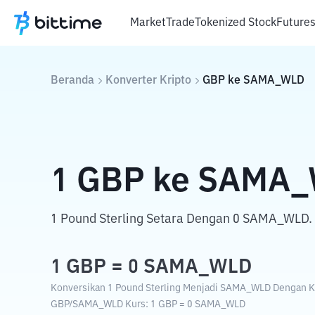
Market
Trade
Tokenized Stock
Future
Beranda
Konverter Kripto
GBP
ke
SAMA_WLD
1
GBP
ke
SAMA_
1 Pound Sterling Setara Dengan 0 SAMA_WLD.
1
GBP
=
0
SAMA_WLD
Konversikan 1 Pound Sterling Menjadi SAMA_WLD Dengan Kur
GBP
/
SAMA_WLD
Kurs
: 1
GBP
=
0
SAMA_WLD