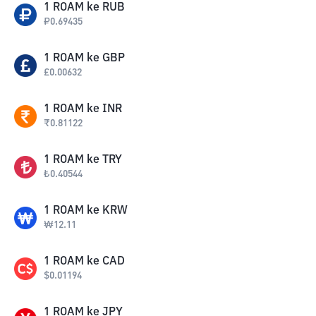
1
ROAM
ke
RUB
₽
0.69435
1
ROAM
ke
GBP
£
0.00632
1
ROAM
ke
INR
₹
0.81122
1
ROAM
ke
TRY
₺
0.40544
1
ROAM
ke
KRW
₩
12.11
1
ROAM
ke
CAD
$
0.01194
1
ROAM
ke
JPY