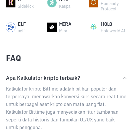
K
KAS
Humanity
Sidekick
Kaspa
Protocol
ELF
MIRA
HOLO
aelf
Mira
Holoworld AI
FAQ
Apa Kalkulator kripto terbaik?
Kalkulator kripto Bittime adalah pilihan populer dan
terpercaya, menawarkan konversi kurs secara real-time
untuk berbagai aset kripto dan mata uang fiat.
Kalkulator Bittime juga menyediakan fitur tambahan
seperti data historis dan tampilan UI/UX yang baik
untuk pengguna.