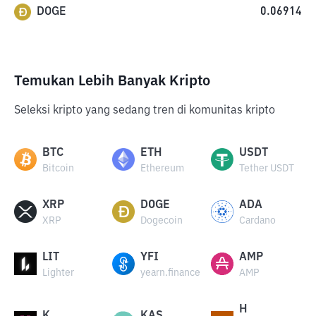
DOGE
0.06914
Temukan Lebih Banyak Kripto
Seleksi kripto yang sedang tren di komunitas kripto
BTC
ETH
USDT
Bitcoin
Ethereum
Tether USDT
XRP
DOGE
ADA
XRP
Dogecoin
Cardano
LIT
YFI
AMP
Lighter
yearn.finance
AMP
H