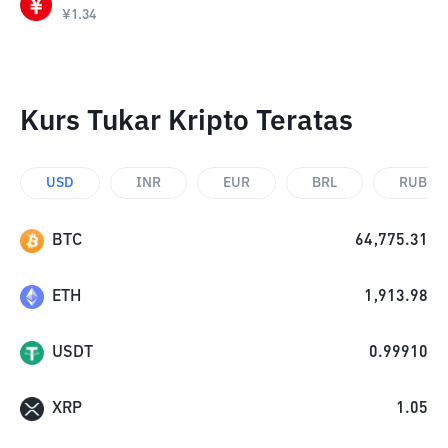
¥
1.34
Kurs Tukar Kripto Teratas
USD
INR
EUR
BRL
RUB
BTC
64,775.31
ETH
1,913.98
USDT
0.99910
XRP
1.05