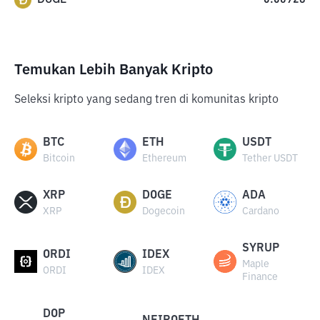
0.06928
Temukan Lebih Banyak Kripto
Seleksi kripto yang sedang tren di komunitas kripto
BTC
ETH
USDT
Bitcoin
Ethereum
Tether USDT
XRP
DOGE
ADA
XRP
Dogecoin
Cardano
SYRUP
ORDI
IDEX
Maple
ORDI
IDEX
Finance
DOP