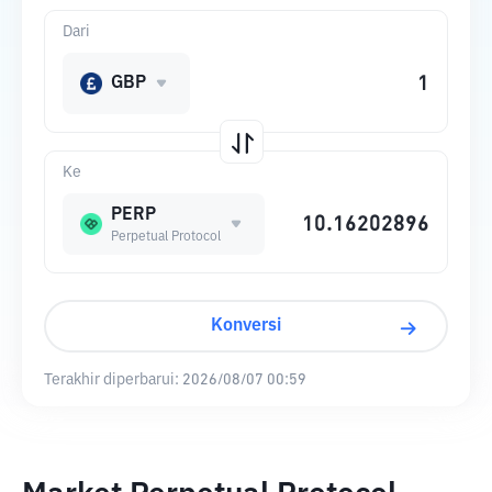
Dari
GBP
Ke
PERP
Perpetual Protocol
Konversi
Terakhir diperbarui:
2026/08/07 00:59