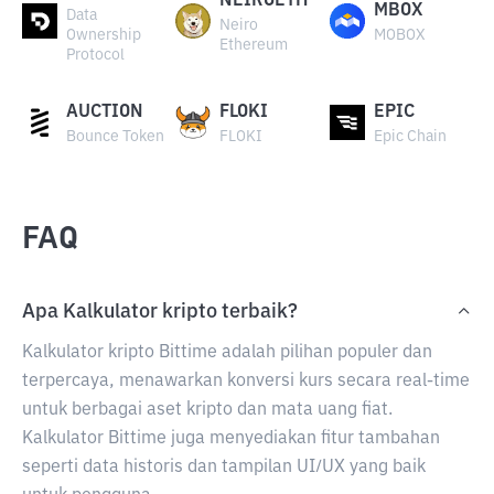
NEIROETH
MBOX
Data
Neiro
Ownership
MOBOX
Ethereum
Protocol
AUCTION
FLOKI
EPIC
Bounce Token
FLOKI
Epic Chain
FAQ
Apa Kalkulator kripto terbaik?
Kalkulator kripto Bittime adalah pilihan populer dan
terpercaya, menawarkan konversi kurs secara real-time
untuk berbagai aset kripto dan mata uang fiat.
Kalkulator Bittime juga menyediakan fitur tambahan
seperti data historis dan tampilan UI/UX yang baik