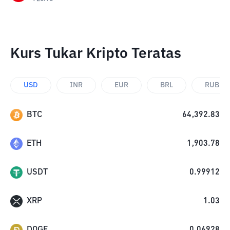
Kurs Tukar Kripto Teratas
USD
INR
EUR
BRL
RUB
BTC
64,392.83
ETH
1,903.78
USDT
0.99912
XRP
1.03
DOGE