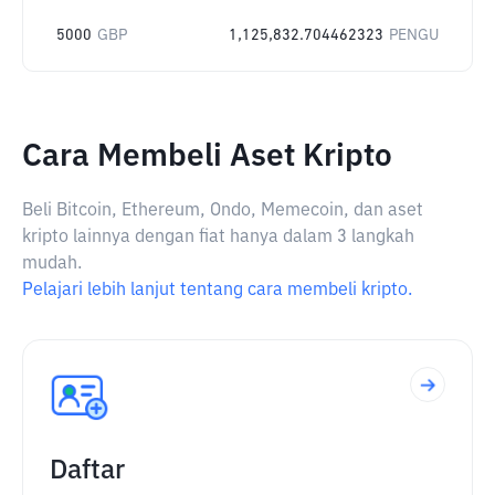
5000
GBP
1,125,832.704462323
PENGU
Cara Membeli Aset Kripto
Beli Bitcoin, Ethereum, Ondo, Memecoin, dan aset
kripto lainnya dengan fiat hanya dalam 3 langkah
mudah.
Pelajari lebih lanjut tentang cara membeli kripto.
Daftar