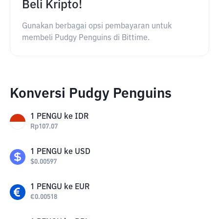
Beli Kripto!
Gunakan berbagai opsi pembayaran untuk
membeli Pudgy Penguins di Bittime.
Konversi Pudgy Penguins
1
PENGU
ke
IDR
Rp
107.07
1
PENGU
ke
USD
$
0.00597
1
PENGU
ke
EUR
€
0.00518