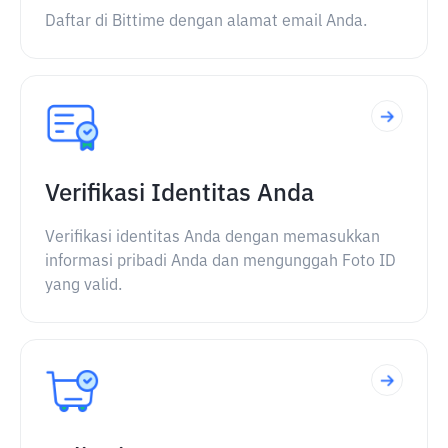
Daftar di Bittime dengan alamat email Anda.
Verifikasi Identitas Anda
Verifikasi identitas Anda dengan memasukkan
informasi pribadi Anda dan mengunggah Foto ID
yang valid.