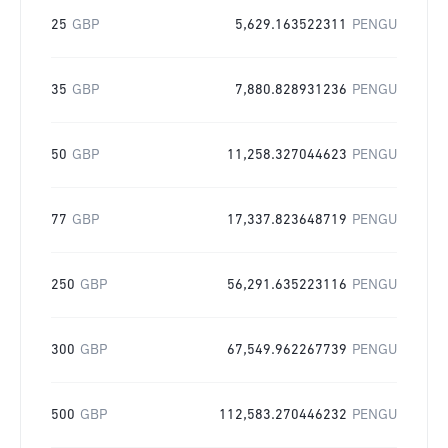
25
GBP
5,629.163522311
PENGU
35
GBP
7,880.828931236
PENGU
50
GBP
11,258.327044623
PENGU
77
GBP
17,337.823648719
PENGU
250
GBP
56,291.635223116
PENGU
300
GBP
67,549.962267739
PENGU
500
GBP
112,583.270446232
PENGU