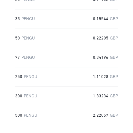
35
PENGU
0.15544
GBP
50
PENGU
0.22205
GBP
77
PENGU
0.34196
GBP
250
PENGU
1.11028
GBP
300
PENGU
1.33234
GBP
500
PENGU
2.22057
GBP