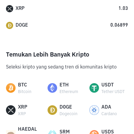
XRP
1.03
DOGE
0.06899
Temukan Lebih Banyak Kripto
Seleksi kripto yang sedang tren di komunitas kripto
BTC
ETH
USDT
Bitcoin
Ethereum
Tether USDT
XRP
DOGE
ADA
XRP
Dogecoin
Cardano
HAEDAL
SRM
USDS