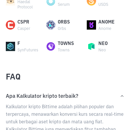
Haedal
Serum
USDS
Protocol
CSPR
ORBS
ANOME
Casper
Orbs
Anome
F
TOWNS
NEO
SynFutures
Towns
Neo
FAQ
Apa Kalkulator kripto terbaik?
Kalkulator kripto Bittime adalah pilihan populer dan
terpercaya, menawarkan konversi kurs secara real-time
untuk berbagai aset kripto dan mata uang fiat.
Kalkulator Bittime juga menyediakan fitur tambahan