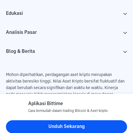
Edukasi
Analisis Pasar
Blog & Berita
Mohon diperhatikan, perdagangan aset kripto merupakan
aktivitas beresiko tinggi. Nilai Aset Kripto bersifat fluktuatif dan
dapat berubah secara signifikan dari waktu ke waktu. Kinerja
pada masa lalu tidak mencerminkan kinerja di masa depan.
Terdapat risiko kehilangan sebagai dampak dari membeli dan
Aplikasi Bittime
menjual aset kripto dan sepenuhnya keputusan independen dari
Cara termudah dalam trading Bitcoin & Aset kripto
pengguna. PT Utama Aset Digital Indonesia (Bittime) tidak
bertanggung jawab atas perubahan fluktuasi dari nilai tukar Aset
Unduh Sekarang
Kripto.