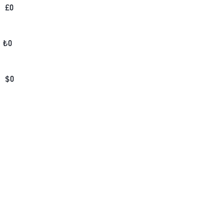
£
0
₺
0
$
0