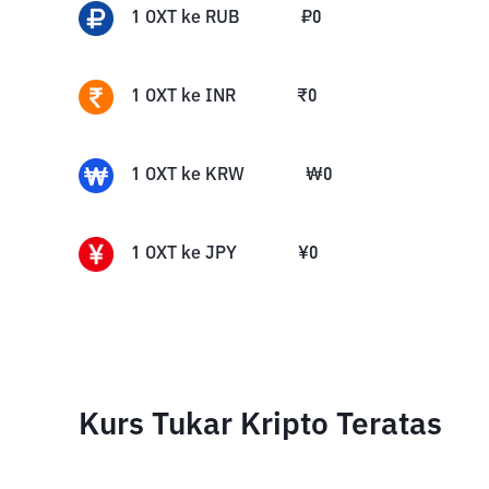
1
OXT
ke
RUB
₽
0
1
OXT
ke
INR
₹
0
1
OXT
ke
KRW
₩
0
1
OXT
ke
JPY
¥
0
Kurs Tukar Kripto Teratas