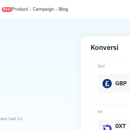
s
Product
Campaign
Blog
Beta
Konversi
Dari
GBP
Ke
kar Saat Ini.
OXT