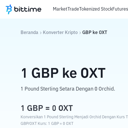
Market
Trade
Tokenized Stock
Future
Beranda
Konverter Kripto
GBP
ke
OXT
1
GBP
ke
OXT
1 Pound Sterling Setara Dengan 0 Orchid.
1
GBP
=
0
OXT
Konversikan 1 Pound Sterling Menjadi Orchid Dengan Kurs Tu
GBP
/
OXT
Kurs
: 1
GBP
=
0
OXT