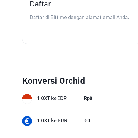
Daftar
Daftar di Bittime dengan alamat email Anda.
Konversi Orchid
1
OXT
ke
IDR
Rp
0
1
OXT
ke
EUR
€
0