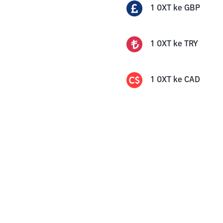
1
OXT
ke
GBP
1
OXT
ke
TRY
1
OXT
ke
CAD