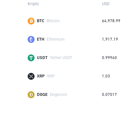
Kripto
USD
BTC
Bitcoin
64,978.99
ETH
Ethereum
1,917.19
USDT
Tether USDT
0.99940
XRP
XRP
1.03
DOGE
Dogecoin
0.07017