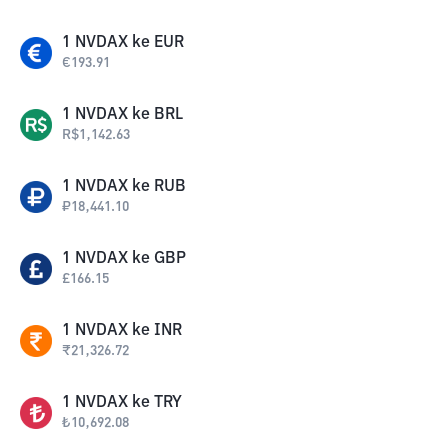
1
NVDAX
ke
EUR
€
193.91
1
NVDAX
ke
BRL
R$
1,142.63
1
NVDAX
ke
RUB
₽
18,441.10
1
NVDAX
ke
GBP
£
166.15
1
NVDAX
ke
INR
₹
21,326.72
1
NVDAX
ke
TRY
₺
10,692.08