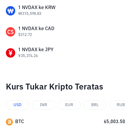
1
NVDAX
ke
KRW
₩
315,598.83
1
NVDAX
ke
CAD
$
312.72
1
NVDAX
ke
JPY
¥
35,374.26
Kurs Tukar Kripto Teratas
USD
INR
EUR
BRL
RUB
BTC
65,003.50