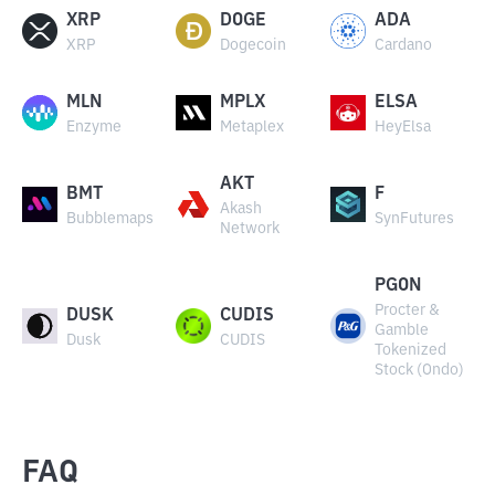
XRP
DOGE
ADA
XRP
Dogecoin
Cardano
MLN
MPLX
ELSA
Enzyme
Metaplex
HeyElsa
AKT
BMT
F
Akash
Bubblemaps
SynFutures
Network
PGON
Procter &
DUSK
CUDIS
Gamble
Dusk
CUDIS
Tokenized
Stock (Ondo)
FAQ