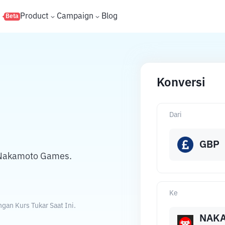
s
Product
Campaign
Blog
Beta
Konversi
Dari
GBP
 Nakamoto Games.
Ke
an Kurs Tukar Saat Ini.
NAK