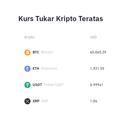
Kurs Tukar Kripto Teratas
Kripto
USD
BTC
Bitcoin
65,065.25
ETH
Ethereum
1,921.55
USDT
Tether USDT
0.99941
XRP
XRP
1.04