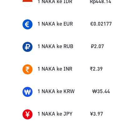
1
NAKA
ke
IDR
Rp
448.14
1
NAKA
ke
EUR
€
0.02177
1
NAKA
ke
RUB
₽
2.07
1
NAKA
ke
INR
₹
2.39
1
NAKA
ke
KRW
₩
35.44
1
NAKA
ke
JPY
¥
3.97