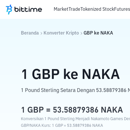
Market
Trade
Tokenized Stock
Future
Beranda
Konverter Kripto
GBP
ke
NAKA
1
GBP
ke
NAKA
1 Pound Sterling Setara Dengan 53.58879386
1
GBP
=
53.58879386
NAKA
Konversikan 1 Pound Sterling Menjadi Nakamoto Games Deng
GBP
/
NAKA
Kurs
: 1
GBP
=
53.58879386
NAKA