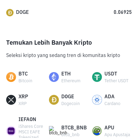
DOGE
0.06925
Temukan Lebih Banyak Kripto
Seleksi kripto yang sedang tren di komunitas kripto
BTC
ETH
USDT
Bitcoin
Ethereum
Tether USDT
XRP
DOGE
ADA
XRP
Dogecoin
Cardano
IEFAON
iShares Core
BTCB_BNB
APU
MSCI EAFE
btcb_bnb
Apu Apustaja
Tokenized