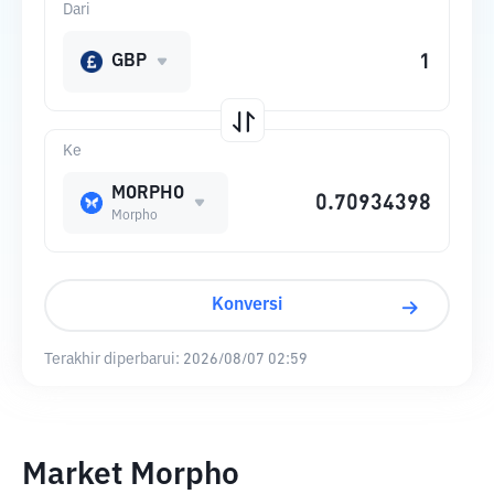
Dari
GBP
Ke
MORPHO
Morpho
Konversi
Terakhir diperbarui:
2026/08/07 02:59
Market Morpho