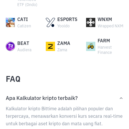
ETF (Ondo)
CATI
ESPORTS
WNXM
Catizen
Yooldo
Wrapped NXM
FARM
BEAT
ZAMA
Harvest
Audiera
Zama
Finance
FAQ
Apa Kalkulator kripto terbaik?
Kalkulator kripto Bittime adalah pilihan populer dan
terpercaya, menawarkan konversi kurs secara real-time
untuk berbagai aset kripto dan mata uang fiat.