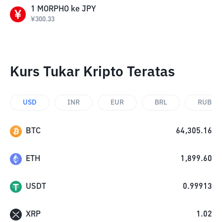
1
MORPHO
ke
JPY
¥
300.33
Kurs Tukar Kripto Teratas
USD
INR
EUR
BRL
RUB
BTC
64,305.16
ETH
1,899.60
USDT
0.99913
XRP
1.02