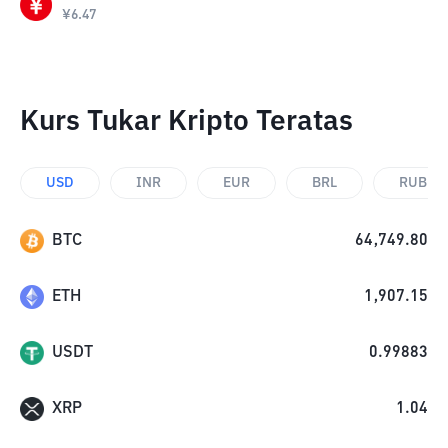
¥
6.47
Kurs Tukar Kripto Teratas
USD
INR
EUR
BRL
RUB
BTC
64,749.80
ETH
1,907.15
USDT
0.99883
XRP
1.04