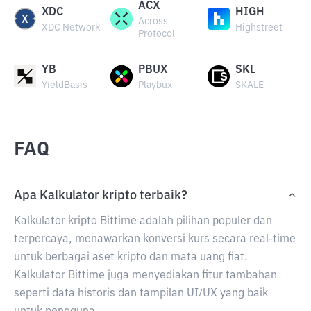
ACX
XDC
HIGH
Across
XDC Network
Highstreet
Protocol
YB
PBUX
SKL
YieldBasis
Playbux
SKALE
FAQ
Apa Kalkulator kripto terbaik?
Kalkulator kripto Bittime adalah pilihan populer dan
terpercaya, menawarkan konversi kurs secara real-time
untuk berbagai aset kripto dan mata uang fiat.
Kalkulator Bittime juga menyediakan fitur tambahan
seperti data historis dan tampilan UI/UX yang baik