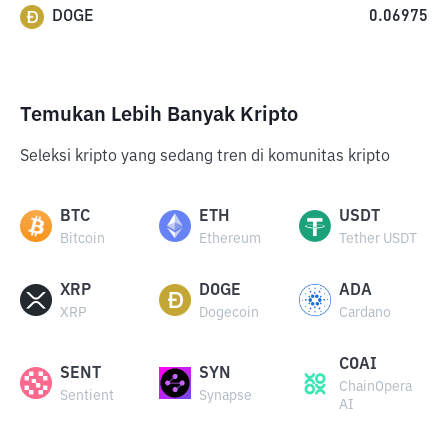
DOGE
0.06975
Temukan Lebih Banyak Kripto
Seleksi kripto yang sedang tren di komunitas kripto
BTC
ETH
USDT
Bitcoin
Ethereum
Tether USDT
XRP
DOGE
ADA
XRP
Dogecoin
Cardano
COAI
SENT
SYN
ChainOpera
Sentient
Synapse
AI