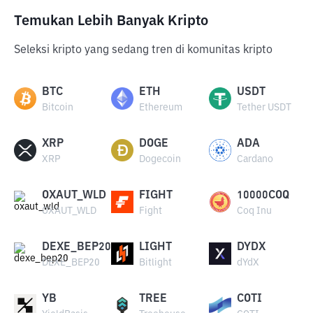
Temukan Lebih Banyak Kripto
Seleksi kripto yang sedang tren di komunitas kripto
BTC
ETH
USDT
Bitcoin
Ethereum
Tether USDT
XRP
DOGE
ADA
XRP
Dogecoin
Cardano
OXAUT_WLD
FIGHT
10000COQ
OXAUT_WLD
Fight
Coq Inu
DEXE_BEP20
LIGHT
DYDX
DEXE_BEP20
Bitlight
dYdX
YB
TREE
COTI