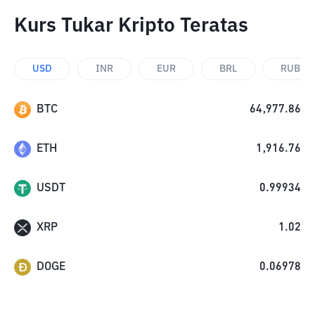
Kurs Tukar Kripto Teratas
USD
INR
EUR
BRL
RUB
BTC
64,977.86
ETH
1,916.76
USDT
0.99934
XRP
1.02
DOGE
0.06978