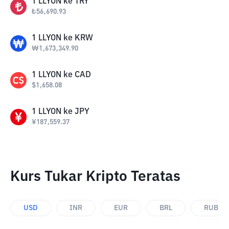
1
LLYON
ke
TRY
₺
56,690.93
1
LLYON
ke
KRW
₩
1,673,349.90
1
LLYON
ke
CAD
$
1,658.08
1
LLYON
ke
JPY
¥
187,559.37
Kurs Tukar Kripto Teratas
USD
INR
EUR
BRL
RUB