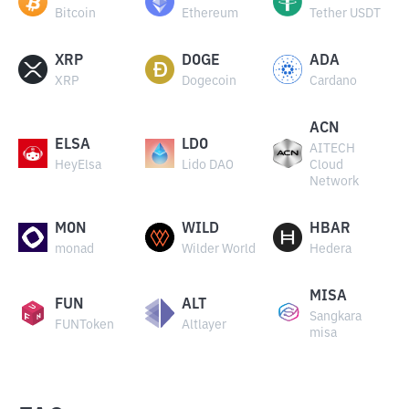
Bitcoin
Ethereum
Tether USDT
XRP
DOGE
ADA
XRP
Dogecoin
Cardano
ACN
ELSA
LDO
AITECH
HeyElsa
Lido DAO
Cloud
Network
MON
WILD
HBAR
monad
Wilder World
Hedera
MISA
FUN
ALT
Sangkara
FUNToken
Altlayer
misa