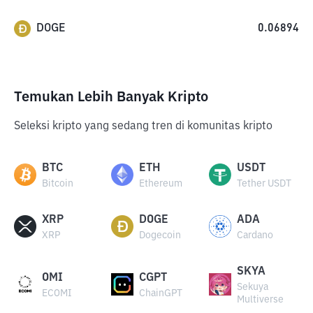
DOGE
0.06894
Temukan Lebih Banyak Kripto
Seleksi kripto yang sedang tren di komunitas kripto
BTC
ETH
USDT
Bitcoin
Ethereum
Tether USDT
XRP
DOGE
ADA
XRP
Dogecoin
Cardano
SKYA
OMI
CGPT
Sekuya
ECOMI
ChainGPT
Multiverse