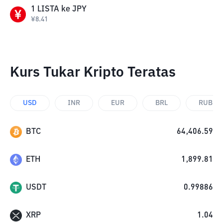
1
LISTA
ke
JPY
¥
8.41
Kurs Tukar Kripto Teratas
USD
INR
EUR
BRL
RUB
BTC
64,406.59
ETH
1,899.81
USDT
0.99886
XRP
1.04