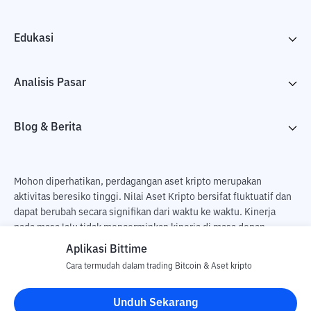
Edukasi
Analisis Pasar
Blog & Berita
Mohon diperhatikan, perdagangan aset kripto merupakan
aktivitas beresiko tinggi. Nilai Aset Kripto bersifat fluktuatif dan
dapat berubah secara signifikan dari waktu ke waktu. Kinerja
pada masa lalu tidak mencerminkan kinerja di masa depan.
Terdapat risiko kehilangan sebagai dampak dari membeli dan
Aplikasi Bittime
menjual aset kripto dan sepenuhnya keputusan independen dari
Cara termudah dalam trading Bitcoin & Aset kripto
pengguna. PT Utama Aset Digital Indonesia (Bittime) tidak
bertanggung jawab atas perubahan fluktuasi dari nilai tukar Aset
Unduh Sekarang
Kripto.