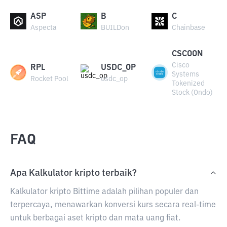
ASP
B
C
Aspecta
BUILDon
Chainbase
CSCOON
Cisco
RPL
USDC_OP
Systems
Rocket Pool
usdc_op
Tokenized
Stock (Ondo)
FAQ
Apa Kalkulator kripto terbaik?
Kalkulator kripto Bittime adalah pilihan populer dan
terpercaya, menawarkan konversi kurs secara real-time
untuk berbagai aset kripto dan mata uang fiat.