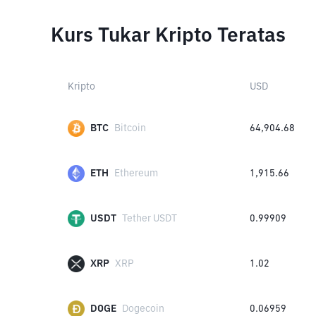
Kurs Tukar Kripto Teratas
Kripto
USD
BTC
Bitcoin
64,904.68
ETH
Ethereum
1,915.66
USDT
Tether USDT
0.99909
XRP
XRP
1.02
DOGE
Dogecoin
0.06959