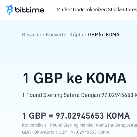
Market
Trade
Tokenized Stock
Future
Beranda
Konverter Kripto
GBP
ke
KOMA
1
GBP
ke
KOMA
1 Pound Sterling Setara Dengan 97.02945653 
1
GBP
=
97.02945653
KOMA
Konversikan 1 Pound Sterling Menjadi Koma Inu Dengan Kurs
GBP
/
KOMA
Kurs
: 1
GBP
=
97.02945653
KOMA