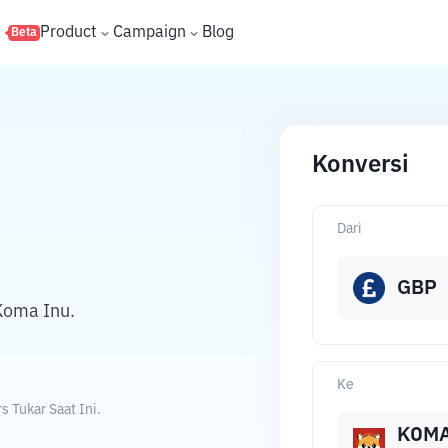
s
Product
Campaign
Blog
Beta
Konversi
Dari
GBP
Koma Inu.
Ke
 Tukar Saat Ini.
KOM