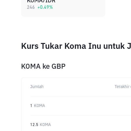
KOMA/IDR
246
+
0.49
%
Kurs Tukar Koma Inu untuk 
KOMA
ke
GBP
Jumlah
Terakhir 
1
KOMA
12.5
KOMA