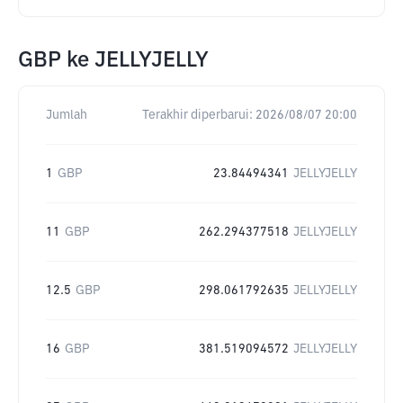
GBP
ke
JELLYJELLY
Jumlah
Terakhir diperbarui:
2026/08/07 20:00
1
GBP
23.84494341
JELLYJELLY
11
GBP
262.294377518
JELLYJELLY
12.5
GBP
298.061792635
JELLYJELLY
16
GBP
381.519094572
JELLYJELLY