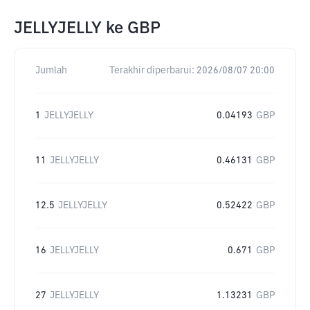
JELLYJELLY
ke
GBP
Jumlah
Terakhir diperbarui:
2026/08/07 20:00
1
JELLYJELLY
0.04193
GBP
11
JELLYJELLY
0.46131
GBP
12.5
JELLYJELLY
0.52422
GBP
16
JELLYJELLY
0.671
GBP
27
JELLYJELLY
1.13231
GBP