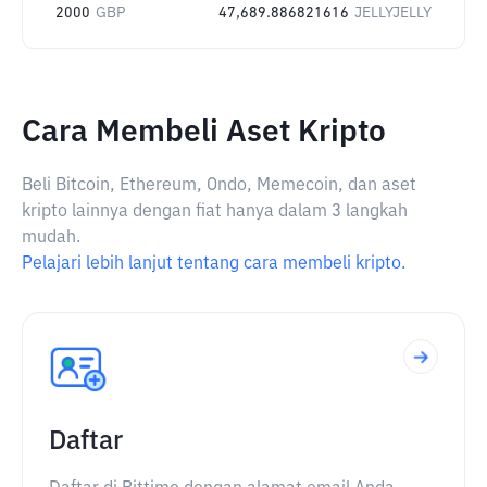
2000
GBP
47,689.886821616
JELLYJELLY
Cara Membeli Aset Kripto
Beli Bitcoin, Ethereum, Ondo, Memecoin, dan aset
kripto lainnya dengan fiat hanya dalam 3 langkah
mudah.
Pelajari lebih lanjut tentang cara membeli kripto.
Daftar