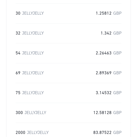
30
JELLYJELLY
1.25812
GBP
32
JELLYJELLY
1.342
GBP
54
JELLYJELLY
2.26463
GBP
69
JELLYJELLY
2.89369
GBP
75
JELLYJELLY
3.14532
GBP
300
JELLYJELLY
12.58128
GBP
2000
JELLYJELLY
83.87522
GBP