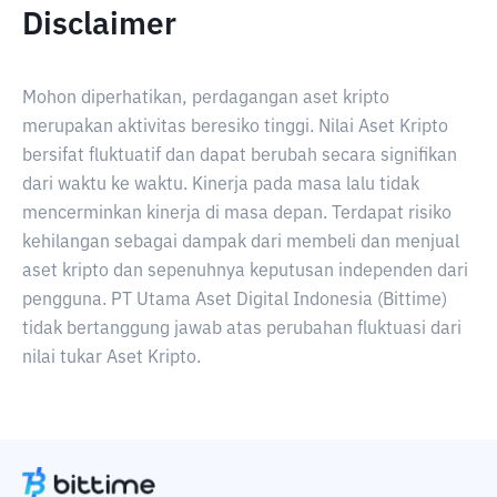
Disclaimer
Mohon diperhatikan, perdagangan aset kripto
merupakan aktivitas beresiko tinggi. Nilai Aset Kripto
bersifat fluktuatif dan dapat berubah secara signifikan
dari waktu ke waktu. Kinerja pada masa lalu tidak
mencerminkan kinerja di masa depan. Terdapat risiko
kehilangan sebagai dampak dari membeli dan menjual
aset kripto dan sepenuhnya keputusan independen dari
pengguna. PT Utama Aset Digital Indonesia (Bittime)
tidak bertanggung jawab atas perubahan fluktuasi dari
nilai tukar Aset Kripto.