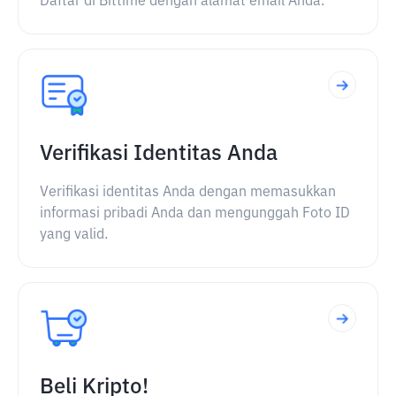
Daftar di Bittime dengan alamat email Anda.
Verifikasi Identitas Anda
Verifikasi identitas Anda dengan memasukkan
informasi pribadi Anda dan mengunggah Foto ID
yang valid.
Beli Kripto!