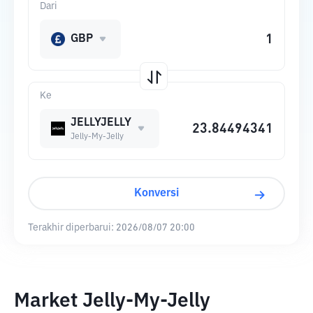
Dari
GBP
Ke
JELLYJELLY
Jelly-My-Jelly
Konversi
Terakhir diperbarui:
2026/08/07 20:00
Market Jelly-My-Jelly