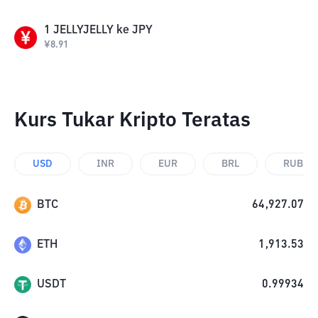
1
JELLYJELLY
ke
JPY
¥
8.91
Kurs Tukar Kripto Teratas
USD
INR
EUR
BRL
RUB
BTC
64,927.07
ETH
1,913.53
USDT
0.99934