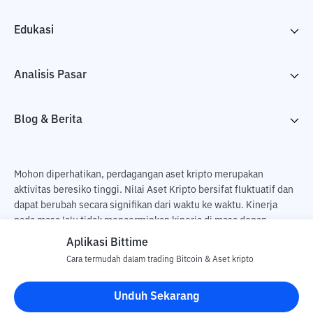
Edukasi
Analisis Pasar
Blog & Berita
Mohon diperhatikan, perdagangan aset kripto merupakan
aktivitas beresiko tinggi. Nilai Aset Kripto bersifat fluktuatif dan
dapat berubah secara signifikan dari waktu ke waktu. Kinerja
pada masa lalu tidak mencerminkan kinerja di masa depan.
Terdapat risiko kehilangan sebagai dampak dari membeli dan
Aplikasi Bittime
menjual aset kripto dan sepenuhnya keputusan independen dari
Cara termudah dalam trading Bitcoin & Aset kripto
pengguna. PT Utama Aset Digital Indonesia (Bittime) tidak
bertanggung jawab atas perubahan fluktuasi dari nilai tukar Aset
Unduh Sekarang
Kripto.