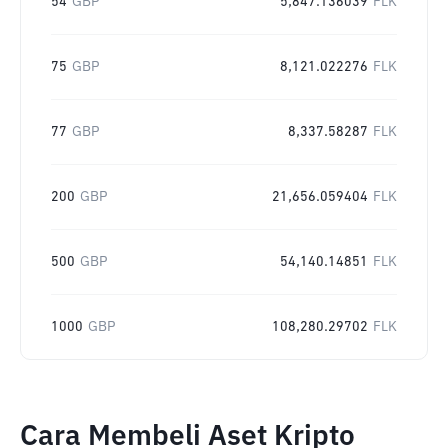
54
GBP
5,847.136039
FLK
75
GBP
8,121.022276
FLK
77
GBP
8,337.58287
FLK
200
GBP
21,656.059404
FLK
500
GBP
54,140.14851
FLK
1000
GBP
108,280.29702
FLK
Cara Membeli Aset Kripto