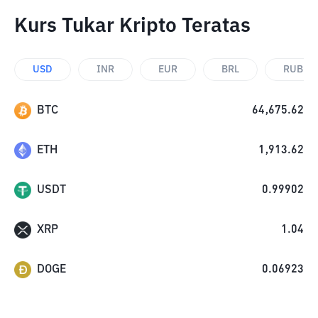
Kurs Tukar Kripto Teratas
USD
INR
EUR
BRL
RUB
BTC
64,675.62
ETH
1,913.62
USDT
0.99902
XRP
1.04
DOGE
0.06923