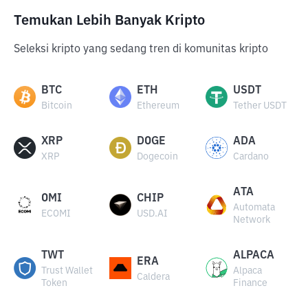
Temukan Lebih Banyak Kripto
Seleksi kripto yang sedang tren di komunitas kripto
BTC
ETH
USDT
Bitcoin
Ethereum
Tether USDT
XRP
DOGE
ADA
XRP
Dogecoin
Cardano
ATA
OMI
CHIP
Automata
ECOMI
USD.AI
Network
TWT
ALPACA
ERA
Trust Wallet
Alpaca
Caldera
Token
Finance