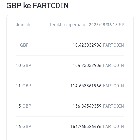
GBP
ke
FARTCOIN
Jumlah
Terakhir diperbarui:
2026/08/06 18:59
1
GBP
10.423032906
FARTCOIN
10
GBP
104.23032906
FARTCOIN
11
GBP
114.653361966
FARTCOIN
15
GBP
156.34549359
FARTCOIN
16
GBP
166.768526496
FARTCOIN