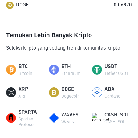
DOGE
0.06870
Temukan Lebih Banyak Kripto
Seleksi kripto yang sedang tren di komunitas kripto
BTC
ETH
USDT
Bitcoin
Ethereum
Tether USDT
XRP
DOGE
ADA
XRP
Dogecoin
Cardano
SPARTA
WAVES
CASH_SOL
Spartan
Waves
CASH_SOL
Protocol