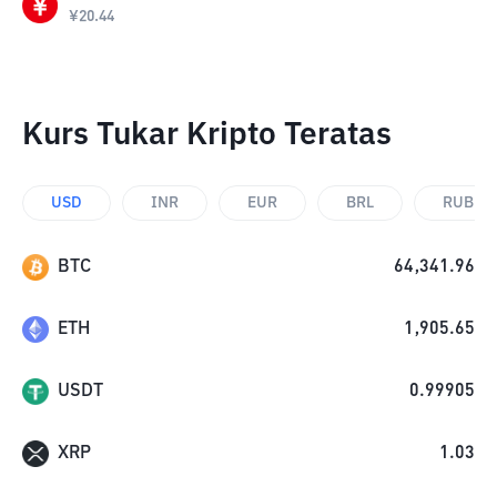
¥
20.44
Kurs Tukar Kripto Teratas
USD
INR
EUR
BRL
RUB
BTC
64,341.96
ETH
1,905.65
USDT
0.99905
XRP
1.03