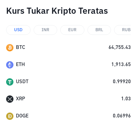
Kurs Tukar Kripto Teratas
USD
INR
EUR
BRL
RUB
BTC
64,755.43
ETH
1,913.65
USDT
0.99920
XRP
1.03
DOGE
0.06996