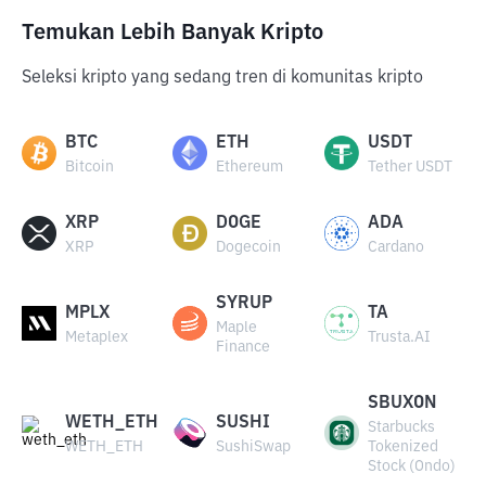
Temukan Lebih Banyak Kripto
Seleksi kripto yang sedang tren di komunitas kripto
BTC
ETH
USDT
Bitcoin
Ethereum
Tether USDT
XRP
DOGE
ADA
XRP
Dogecoin
Cardano
SYRUP
MPLX
TA
Maple
Metaplex
Trusta.AI
Finance
SBUXON
WETH_ETH
SUSHI
Starbucks
WETH_ETH
SushiSwap
Tokenized
Stock (Ondo)