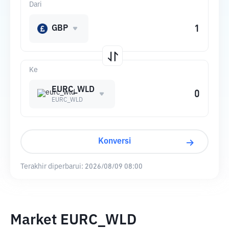
Dari
GBP
Ke
EURC_WLD
EURC_WLD
Konversi
Terakhir diperbarui:
2026/08/09 08:00
Market EURC_WLD