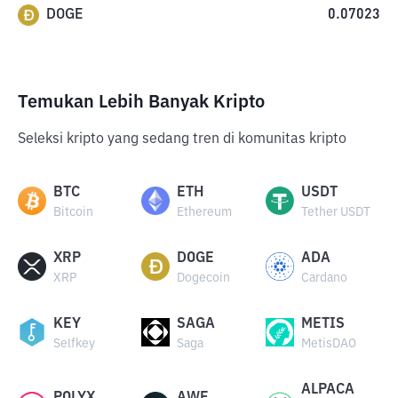
DOGE
0.07023
Temukan Lebih Banyak Kripto
Seleksi kripto yang sedang tren di komunitas kripto
BTC
ETH
USDT
Bitcoin
Ethereum
Tether USDT
XRP
DOGE
ADA
XRP
Dogecoin
Cardano
KEY
SAGA
METIS
Selfkey
Saga
MetisDAO
ALPACA