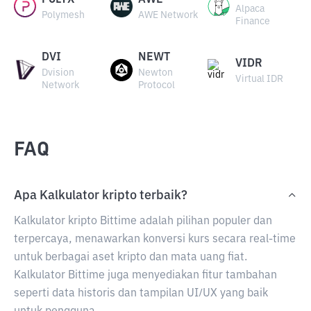
POLYX
AWE
Alpaca
Polymesh
AWE Network
Finance
DVI
NEWT
VIDR
Dvision
Newton
Virtual IDR
Network
Protocol
FAQ
Apa Kalkulator kripto terbaik?
Kalkulator kripto Bittime adalah pilihan populer dan
terpercaya, menawarkan konversi kurs secara real-time
untuk berbagai aset kripto dan mata uang fiat.
Kalkulator Bittime juga menyediakan fitur tambahan
seperti data historis dan tampilan UI/UX yang baik