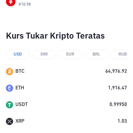
¥
10.98
Kurs Tukar Kripto Teratas
USD
INR
EUR
BRL
RUB
BTC
64,976.92
ETH
1,916.47
USDT
0.99950
XRP
1.03