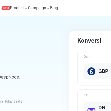
s
Product
Campaign
Blog
Beta
Konversi
Dari
GBP
 DeepNode.
Ke
s Tukar Saat Ini.
DN