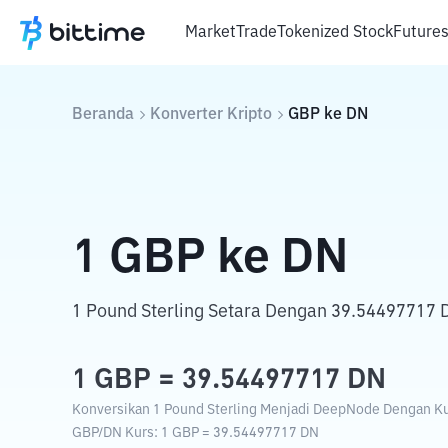
Market
Trade
Tokenized Stock
Future
Beranda
Konverter Kripto
GBP
ke
DN
1
GBP
ke
DN
1 Pound Sterling Setara Dengan 39.54497717
1
GBP
=
39.54497717
DN
Konversikan 1 Pound Sterling Menjadi DeepNode Dengan Kur
GBP
/
DN
Kurs
: 1
GBP
=
39.54497717
DN