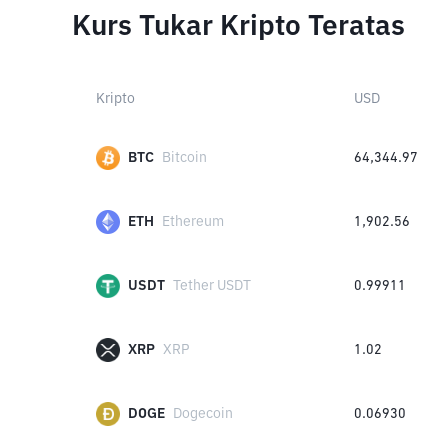
Kurs Tukar Kripto Teratas
Kripto
USD
BTC
Bitcoin
64,344.97
ETH
Ethereum
1,902.56
USDT
Tether USDT
0.99911
XRP
XRP
1.02
DOGE
Dogecoin
0.06930