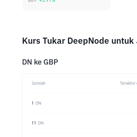
609
+
5.91
%
Kurs Tukar DeepNode untuk
DN
ke
GBP
Jumlah
Terakhir 
1
DN
11
DN