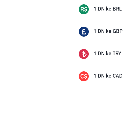
1
DN
ke
BRL
1
DN
ke
GBP
1
DN
ke
TRY
1
DN
ke
CAD