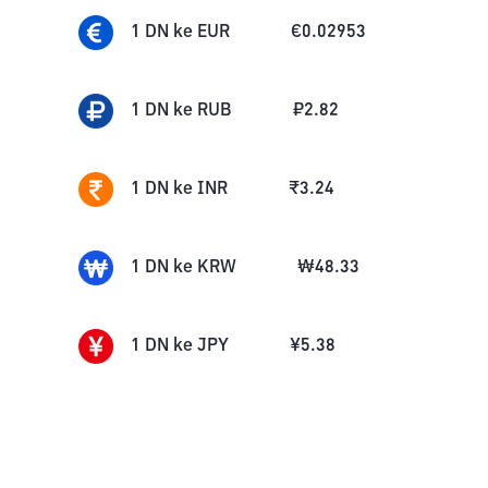
1
DN
ke
EUR
€
0.02953
1
DN
ke
RUB
₽
2.82
1
DN
ke
INR
₹
3.24
1
DN
ke
KRW
₩
48.33
1
DN
ke
JPY
¥
5.38