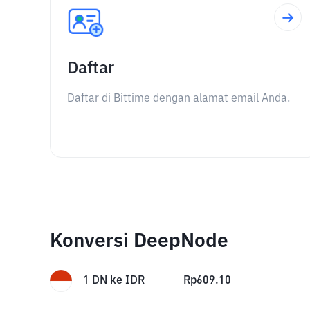
Daftar
Daftar di Bittime dengan alamat email Anda.
Konversi DeepNode
1
DN
ke
IDR
Rp
609.10