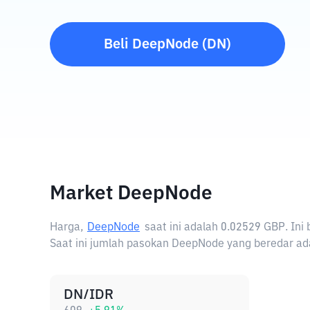
Beli
DeepNode
(
DN
)
Market DeepNode
Harga,
DeepNode
saat ini adalah
0.02529 GBP
. In
Saat ini jumlah pasokan DeepNode yang beredar ada
DN/IDR