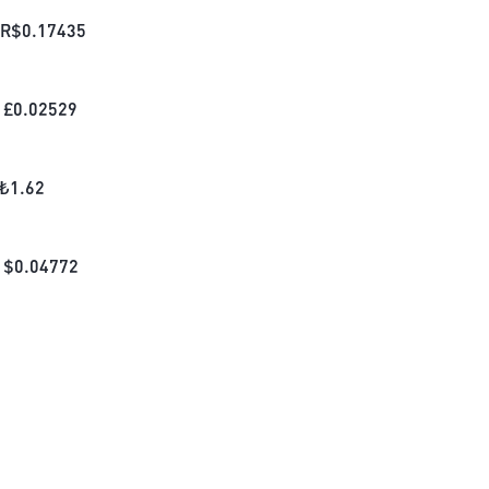
R$
0.17435
£
0.02529
₺
1.62
$
0.04772