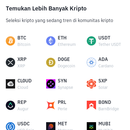
Temukan Lebih Banyak Kripto
Seleksi kripto yang sedang tren di komunitas kripto
BTC
ETH
USDT
Bitcoin
Ethereum
Tether USDT
XRP
DOGE
ADA
XRP
Dogecoin
Cardano
CLOUD
SYN
SXP
Cloud
Synapse
Solar
REP
PRL
BOND
Augur
Perle
BarnBridge
USDC
MET
MUBI