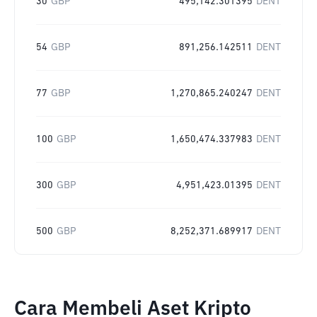
30
GBP
495,142.301395
DENT
54
GBP
891,256.142511
DENT
77
GBP
1,270,865.240247
DENT
100
GBP
1,650,474.337983
DENT
300
GBP
4,951,423.01395
DENT
500
GBP
8,252,371.689917
DENT
Cara Membeli Aset Kripto