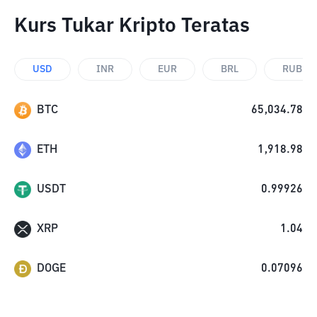
Kurs Tukar Kripto Teratas
USD
INR
EUR
BRL
RUB
BTC
65,034.78
ETH
1,918.98
USDT
0.99926
XRP
1.04
DOGE
0.07096