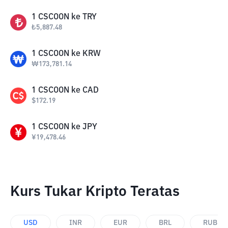
1
CSCOON
ke
TRY
₺
5,887.48
1
CSCOON
ke
KRW
₩
173,781.14
1
CSCOON
ke
CAD
$
172.19
1
CSCOON
ke
JPY
¥
19,478.46
Kurs Tukar Kripto Teratas
USD
INR
EUR
BRL
RUB