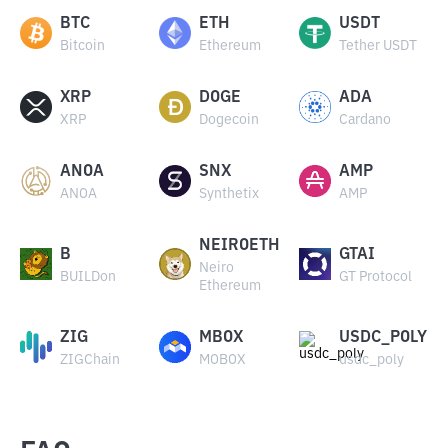
BTC
ETH
USDT
Bitcoin
Ethereum
Tether USDT
XRP
DOGE
ADA
XRP
Dogecoin
Cardano
ANOA
SNX
AMP
ANOA
Synthetix
AMP
NEIROETH
B
GTAI
Neiro
BUILDon
GT Protocol
Ethereum
ZIG
MBOX
USDC_POLY
ZIGChain
MOBOX
usdc_poly