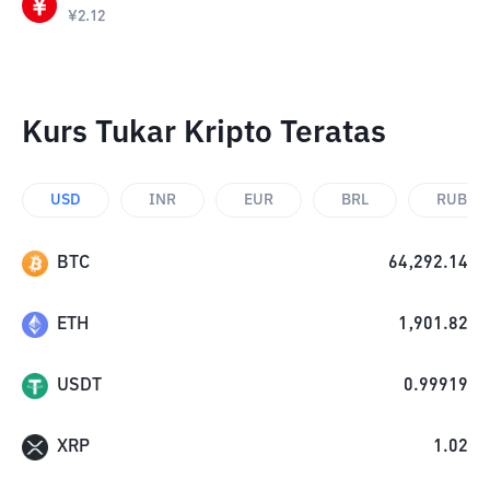
¥
2.12
Kurs Tukar Kripto Teratas
USD
INR
EUR
BRL
RUB
BTC
64,292.14
ETH
1,901.82
USDT
0.99919
XRP
1.02