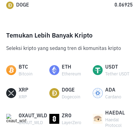
DOGE
0.06925
Temukan Lebih Banyak Kripto
Seleksi kripto yang sedang tren di komunitas kripto
BTC
ETH
USDT
Bitcoin
Ethereum
Tether USDT
XRP
DOGE
ADA
XRP
Dogecoin
Cardano
HAEDAL
OXAUT_WLD
ZRO
Haedal
OXAUT_WLD
LayerZero
Protocol