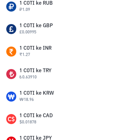
1
COTI
ke
RUB
₽
1.09
1
COTI
ke
GBP
£
0.00995
1
COTI
ke
INR
₹
1.27
1
COTI
ke
TRY
₺
0.63910
1
COTI
ke
KRW
₩
18.96
1
COTI
ke
CAD
$
0.01878
1
COTI
ke
JPY