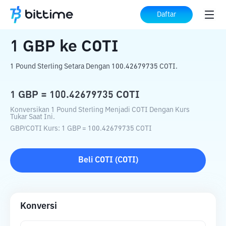
Beranda
Konverter Kripto
GBP
ke
COTI
Daftar
1
GBP
ke
COTI
1 Pound Sterling Setara Dengan 100.42679735 COTI.
1
GBP
=
100.42679735
COTI
Konversikan 1 Pound Sterling Menjadi COTI Dengan Kurs
Tukar Saat Ini.
GBP
/
COTI
Kurs
: 1
GBP
=
100.42679735
COTI
Beli
COTI
(
COTI
)
Konversi