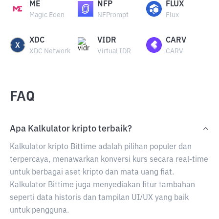
ME
NFP
FLUX
Magic Eden
NFPrompt
Flux
XDC
VIDR
CARV
XDC Network
Virtual IDR
CARV
FAQ
Apa Kalkulator kripto terbaik?
Kalkulator kripto Bittime adalah pilihan populer dan
terpercaya, menawarkan konversi kurs secara real-time
untuk berbagai aset kripto dan mata uang fiat.
Kalkulator Bittime juga menyediakan fitur tambahan
seperti data historis dan tampilan UI/UX yang baik
untuk pengguna.