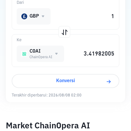
Dari
GBP
Ke
COAI
ChainOpera AI
Konversi
Terakhir diperbarui:
2026/08/08 02:00
Market ChainOpera AI