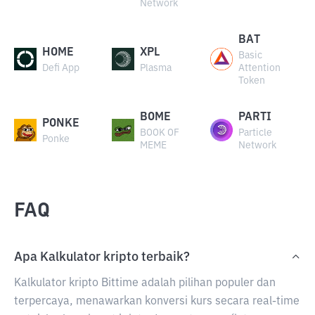
Network
BAT
HOME
XPL
Basic
Defi App
Plasma
Attention
Token
BOME
PARTI
PONKE
BOOK OF
Particle
Ponke
MEME
Network
FAQ
Apa Kalkulator kripto terbaik?
Kalkulator kripto Bittime adalah pilihan populer dan
terpercaya, menawarkan konversi kurs secara real-time