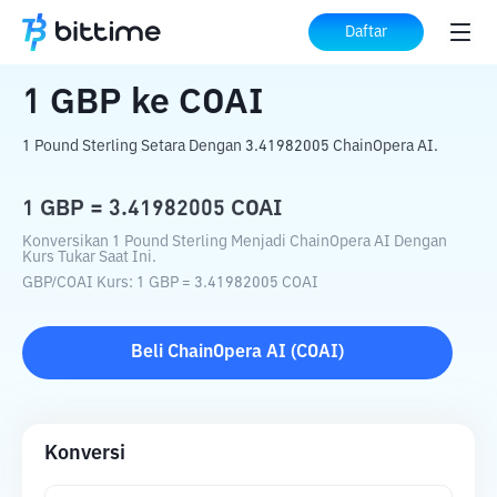
Beranda
Konverter Kripto
GBP
ke
COAI
Daftar
1
GBP
ke
COAI
1 Pound Sterling Setara Dengan 3.41982005 ChainOpera AI.
1
GBP
=
3.41982005
COAI
Konversikan 1 Pound Sterling Menjadi ChainOpera AI Dengan
Kurs Tukar Saat Ini.
GBP
/
COAI
Kurs
: 1
GBP
=
3.41982005
COAI
Beli
ChainOpera AI
(
COAI
)
Konversi