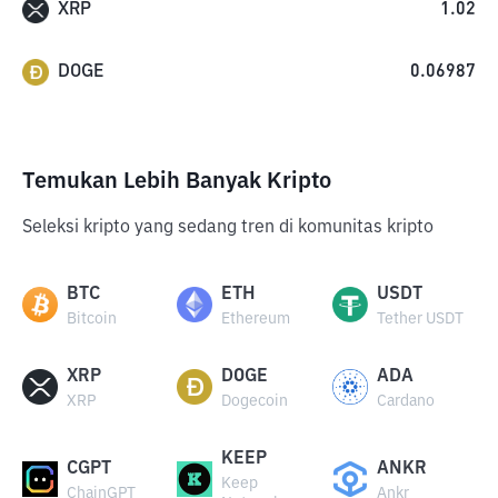
XRP
1.02
DOGE
0.06987
Temukan Lebih Banyak Kripto
Seleksi kripto yang sedang tren di komunitas kripto
BTC
ETH
USDT
Bitcoin
Ethereum
Tether USDT
XRP
DOGE
ADA
XRP
Dogecoin
Cardano
KEEP
CGPT
ANKR
Keep
ChainGPT
Ankr