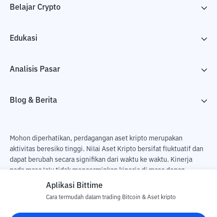
Belajar Crypto
Edukasi
Analisis Pasar
Blog & Berita
Mohon diperhatikan, perdagangan aset kripto merupakan
aktivitas beresiko tinggi. Nilai Aset Kripto bersifat fluktuatif dan
dapat berubah secara signifikan dari waktu ke waktu. Kinerja
pada masa lalu tidak mencerminkan kinerja di masa depan.
Terdapat risiko kehilangan sebagai dampak dari membeli dan
Aplikasi Bittime
menjual aset kripto dan sepenuhnya keputusan independen dari
Cara termudah dalam trading Bitcoin & Aset kripto
pengguna. PT Utama Aset Digital Indonesia (Bittime) tidak
bertanggung jawab atas perubahan fluktuasi dari nilai tukar Aset