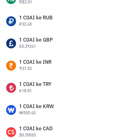
R$
2.01
1
COAI
ke
RUB
₽
32.45
1
COAI
ke
GBP
£
0.29241
1
COAI
ke
INR
₹
37.53
1
COAI
ke
TRY
₺
18.81
1
COAI
ke
KRW
₩
555.40
1
COAI
ke
CAD
$
0.55033