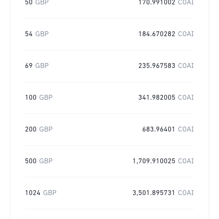
50
GBP
170.991002
COAI
54
GBP
184.670282
COAI
69
GBP
235.967583
COAI
100
GBP
341.982005
COAI
200
GBP
683.96401
COAI
500
GBP
1,709.910025
COAI
1024
GBP
3,501.895731
COAI