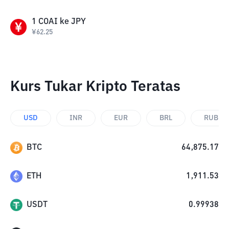
1
COAI
ke
JPY
¥
62.25
Kurs Tukar Kripto Teratas
USD
INR
EUR
BRL
RUB
BTC
64,875.17
ETH
1,911.53
USDT
0.99938