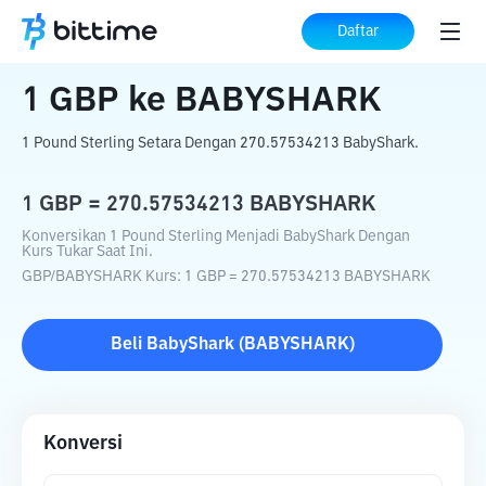
Beranda
Konverter Kripto
GBP
ke
BABYSHARK
Daftar
1
GBP
ke
BABYSHARK
1 Pound Sterling Setara Dengan 270.57534213 BabyShark.
1
GBP
=
270.57534213
BABYSHARK
Konversikan 1 Pound Sterling Menjadi BabyShark Dengan
Kurs Tukar Saat Ini.
GBP
/
BABYSHARK
Kurs
: 1
GBP
=
270.57534213
BABYSHARK
Beli
BabyShark
(
BABYSHARK
)
Konversi