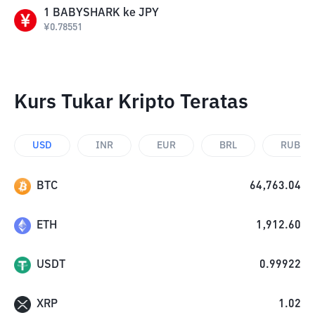
1
BABYSHARK
ke
JPY
¥
0.78551
Kurs Tukar Kripto Teratas
USD
INR
EUR
BRL
RUB
BTC
64,763.04
ETH
1,912.60
USDT
0.99922
XRP
1.02