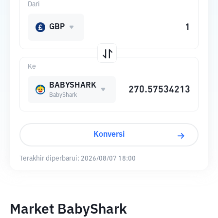
Dari
GBP
Ke
BABYSHARK
BabyShark
Konversi
Terakhir diperbarui:
2026/08/07 18:00
Market BabyShark