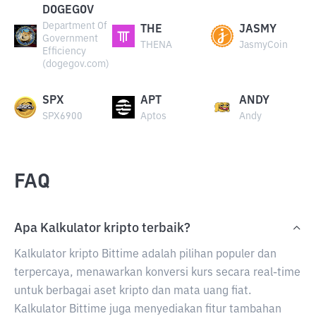
DOGEGOV
Department Of
THE
JASMY
Government
THENA
JasmyCoin
Efficiency
(dogegov.com)
SPX
APT
ANDY
SPX6900
Aptos
Andy
FAQ
Apa Kalkulator kripto terbaik?
Kalkulator kripto Bittime adalah pilihan populer dan
terpercaya, menawarkan konversi kurs secara real-time
untuk berbagai aset kripto dan mata uang fiat.
Kalkulator Bittime juga menyediakan fitur tambahan