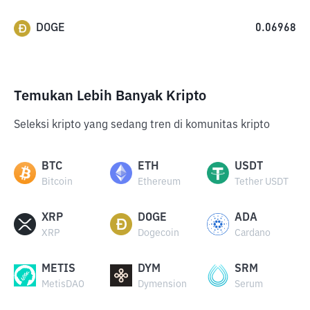
DOGE
0.06968
Temukan Lebih Banyak Kripto
Seleksi kripto yang sedang tren di komunitas kripto
BTC
ETH
USDT
Bitcoin
Ethereum
Tether USDT
XRP
DOGE
ADA
XRP
Dogecoin
Cardano
METIS
DYM
SRM
MetisDAO
Dymension
Serum