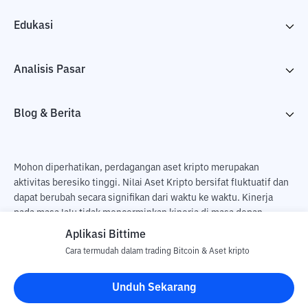
Edukasi
Analisis Pasar
Blog & Berita
Mohon diperhatikan, perdagangan aset kripto merupakan
aktivitas beresiko tinggi. Nilai Aset Kripto bersifat fluktuatif dan
dapat berubah secara signifikan dari waktu ke waktu. Kinerja
pada masa lalu tidak mencerminkan kinerja di masa depan.
Terdapat risiko kehilangan sebagai dampak dari membeli dan
Aplikasi Bittime
menjual aset kripto dan sepenuhnya keputusan independen dari
Cara termudah dalam trading Bitcoin & Aset kripto
pengguna. PT Utama Aset Digital Indonesia (Bittime) tidak
bertanggung jawab atas perubahan fluktuasi dari nilai tukar Aset
Unduh Sekarang
Kripto.