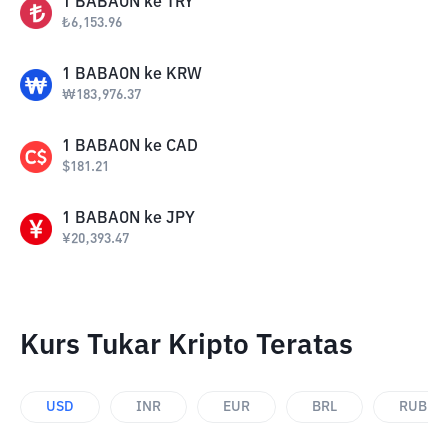
1
BABAON
ke
TRY
₺
6,153.96
1
BABAON
ke
KRW
₩
183,976.37
1
BABAON
ke
CAD
$
181.21
1
BABAON
ke
JPY
¥
20,393.47
Kurs Tukar Kripto Teratas
USD
INR
EUR
BRL
RUB