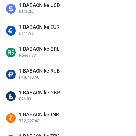
1
BABAON
ke
USD
$
129.34
1
BABAON
ke
EUR
€
111.94
1
BABAON
ke
BRL
R$
664.77
1
BABAON
ke
RUB
₽
10,473.58
1
BABAON
ke
GBP
£
96.03
1
BABAON
ke
INR
₹
12,297.86