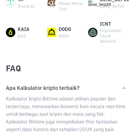
TA
DEXE_BEP20
Milady Meme
Trusta.AI
DEXE_BEP20
Coin
ICNT
KAIA
DODO
Impossible
Kaia
DODO
Cloud
Network
FAQ
Apa Kalkulator kripto terbaik?
Kalkulator kripto Bittime adalah pilihan populer dan
terpercaya, menawarkan konversi kurs secara real-time
untuk berbagai aset kripto dan mata uang fiat.
Kalkulator Bittime juga menyediakan fitur tambahan
seperti data historis dan tampilan UI/UX yang baik