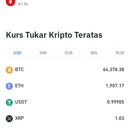
¥
1.96
Kurs Tukar Kripto Teratas
USD
INR
EUR
BRL
RUB
BTC
64,378.38
ETH
1,907.17
USDT
0.99905
XRP
1.03