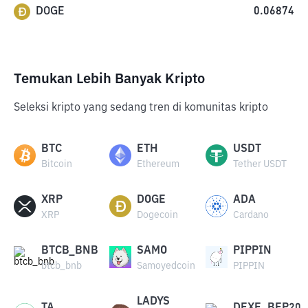
DOGE
0.06874
Temukan Lebih Banyak Kripto
Seleksi kripto yang sedang tren di komunitas kripto
BTC
ETH
USDT
Bitcoin
Ethereum
Tether USDT
XRP
DOGE
ADA
XRP
Dogecoin
Cardano
BTCB_BNB
SAMO
PIPPIN
btcb_bnb
Samoyedcoin
PIPPIN
LADYS