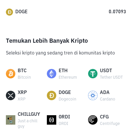
DOGE
0.07093
Temukan Lebih Banyak Kripto
Seleksi kripto yang sedang tren di komunitas kripto
BTC
ETH
USDT
Bitcoin
Ethereum
Tether USDT
XRP
DOGE
ADA
XRP
Dogecoin
Cardano
CHILLGUY
ORDI
CFG
Just a chill
ORDI
Centrifuge
guy