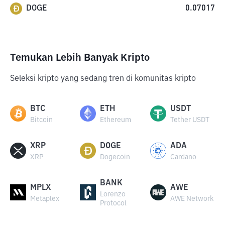
DOGE
0.07017
Temukan Lebih Banyak Kripto
Seleksi kripto yang sedang tren di komunitas kripto
BTC
ETH
USDT
Bitcoin
Ethereum
Tether USDT
XRP
DOGE
ADA
XRP
Dogecoin
Cardano
BANK
MPLX
AWE
Lorenzo
Metaplex
AWE Network
Protocol