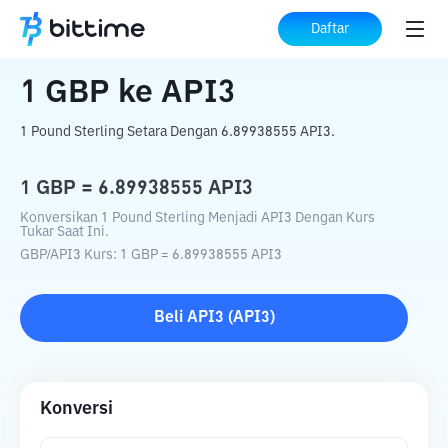
Beranda
Konverter Kripto
GBP
ke
API3
Daftar
1
GBP
ke
API3
1 Pound Sterling Setara Dengan 6.89938555 API3.
1
GBP
=
6.89938555
API3
Konversikan 1 Pound Sterling Menjadi API3 Dengan Kurs
Tukar Saat Ini.
GBP
/
API3
Kurs
: 1
GBP
=
6.89938555
API3
Beli
API3
(
API3
)
Konversi