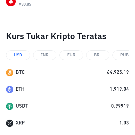
¥
30.85
Kurs Tukar Kripto Teratas
USD
INR
EUR
BRL
RUB
BTC
64,925.19
ETH
1,919.04
USDT
0.99919
XRP
1.03