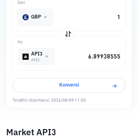
Dari
GBP
Ke
API3
API3
Konversi
Terakhir diperbarui:
2026/08/09 11:00
Market API3