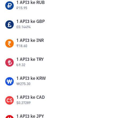
1
API3
ke
RUB
₽
15.95
1
API3
ke
GBP
£
0.14494
1
API3
ke
INR
₹
18.60
1
API3
ke
TRY
₺
9.32
1
API3
ke
KRW
₩
275.30
1
API3
ke
CAD
$
0.27289
1
API3
ke
JPY