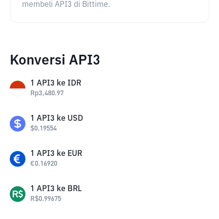
membeli API3 di Bittime.
Konversi API3
1
API3
ke
IDR
Rp
3,480.97
1
API3
ke
USD
$
0.19554
1
API3
ke
EUR
€
0.16920
1
API3
ke
BRL
R$
0.99675