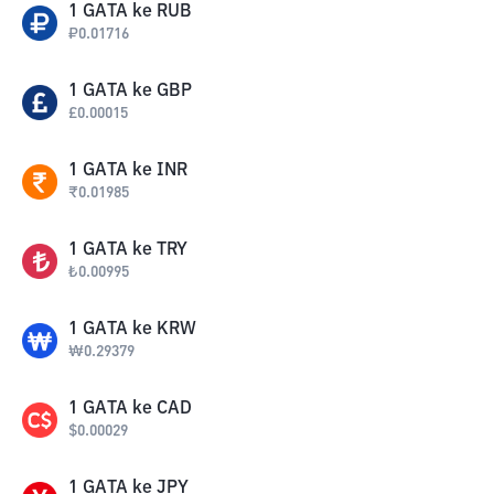
1
GATA
ke
RUB
₽
0.01716
1
GATA
ke
GBP
£
0.00015
1
GATA
ke
INR
₹
0.01985
1
GATA
ke
TRY
₺
0.00995
1
GATA
ke
KRW
₩
0.29379
1
GATA
ke
CAD
$
0.00029
1
GATA
ke
JPY