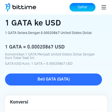
Beranda
Konverter Kripto
GATA
ke
USD
Daftar
1
GATA
ke
USD
1 GATA Setara Dengan 0.00020867 United States Dollar.
1
GATA
=
0.00020867
USD
Konversikan 1 GATA Menjadi United States Dollar Dengan
Kurs Tukar Saat Ini.
GATA
/
USD
Kurs
: 1
GATA
=
0.00020867
USD
Beli
GATA
(
GATA
)
Konversi