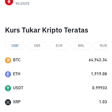
¥
0.03293
Kurs Tukar Kripto Teratas
USD
INR
EUR
BRL
RUB
BTC
64,942.34
ETH
1,919.08
USDT
0.99933
XRP
1.03