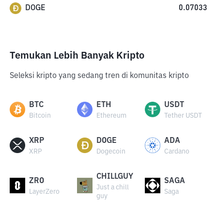
DOGE
0.07033
Temukan Lebih Banyak Kripto
Seleksi kripto yang sedang tren di komunitas kripto
BTC
ETH
USDT
Bitcoin
Ethereum
Tether USDT
XRP
DOGE
ADA
XRP
Dogecoin
Cardano
CHILLGUY
ZRO
SAGA
Just a chill
LayerZero
Saga
guy