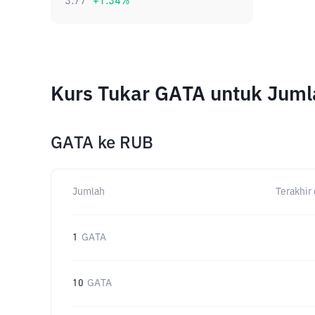
3.77
+
1.34
%
Kurs Tukar GATA untuk Jum
GATA
ke
RUB
Jumlah
Terakhir 
1
GATA
10
GATA