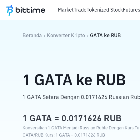
Market
Trade
Tokenized Stock
Future
Beranda
Konverter Kripto
GATA
ke
RUB
1
GATA
ke
RUB
1 GATA Setara Dengan 0.0171626 Russian Rub
1
GATA
=
0.0171626
RUB
Konversikan 1 GATA Menjadi Russian Ruble Dengan Kurs Tuka
GATA
/
RUB
Kurs
: 1
GATA
=
0.0171626
RUB