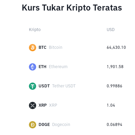
Kurs Tukar Kripto Teratas
Kripto
USD
BTC
Bitcoin
64,430.10
ETH
Ethereum
1,901.58
USDT
Tether USDT
0.99886
XRP
XRP
1.04
DOGE
Dogecoin
0.06894