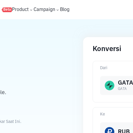
s
Product
Campaign
Blog
Beta
Konversi
Dari
GATA
GATA
le.
Ke
r Saat Ini.
RUB