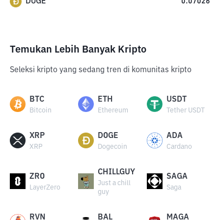
DOGE
0.07026
Temukan Lebih Banyak Kripto
Seleksi kripto yang sedang tren di komunitas kripto
BTC
ETH
USDT
Bitcoin
Ethereum
Tether USDT
XRP
DOGE
ADA
XRP
Dogecoin
Cardano
CHILLGUY
ZRO
SAGA
Just a chill
LayerZero
Saga
guy
RVN
BAL
MAGA