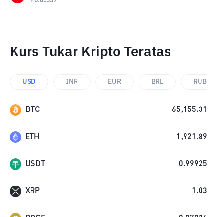
¥
0.03357
Kurs Tukar Kripto Teratas
USD
INR
EUR
BRL
RUB
BTC
65,155.31
ETH
1,921.89
USDT
0.99925
XRP
1.03