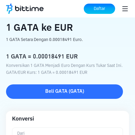
Beranda
Konverter Kripto
GATA
ke
EUR
Daftar
1
GATA
ke
EUR
1 GATA Setara Dengan 0.00018491 Euro.
1
GATA
=
0.00018491
EUR
Konversikan 1 GATA Menjadi Euro Dengan Kurs Tukar Saat Ini.
GATA
/
EUR
Kurs
: 1
GATA
=
0.00018491
EUR
Beli
GATA
(
GATA
)
Konversi
Dari