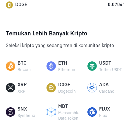
DOGE
0.07041
Temukan Lebih Banyak Kripto
Seleksi kripto yang sedang tren di komunitas kripto
BTC
ETH
USDT
Bitcoin
Ethereum
Tether USDT
XRP
DOGE
ADA
XRP
Dogecoin
Cardano
MDT
SNX
FLUX
Measurable
Synthetix
Flux
Data Token