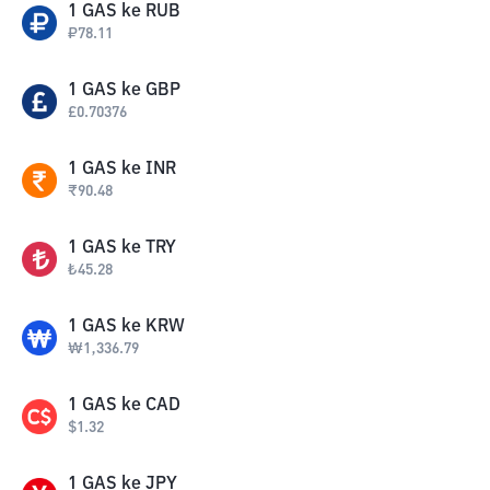
1
GAS
ke
RUB
₽
78.11
1
GAS
ke
GBP
£
0.70376
1
GAS
ke
INR
₹
90.48
1
GAS
ke
TRY
₺
45.28
1
GAS
ke
KRW
₩
1,336.79
1
GAS
ke
CAD
$
1.32
1
GAS
ke
JPY