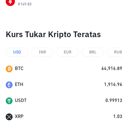
¥
149.83
Kurs Tukar Kripto Teratas
USD
INR
EUR
BRL
RUB
BTC
64,916.89
ETH
1,916.96
USDT
0.99913
XRP
1.03