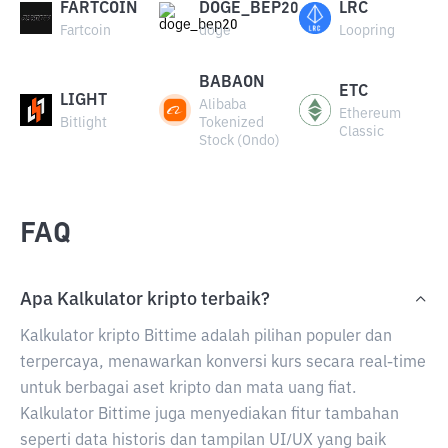
FARTCOIN
DOGE_BEP20
LRC
Fartcoin
doge
Loopring
BABAON
ETC
LIGHT
Alibaba
Ethereum
Bitlight
Tokenized
Classic
Stock (Ondo)
FAQ
Apa Kalkulator kripto terbaik?
Kalkulator kripto Bittime adalah pilihan populer dan
terpercaya, menawarkan konversi kurs secara real-time
untuk berbagai aset kripto dan mata uang fiat.
Kalkulator Bittime juga menyediakan fitur tambahan
seperti data historis dan tampilan UI/UX yang baik