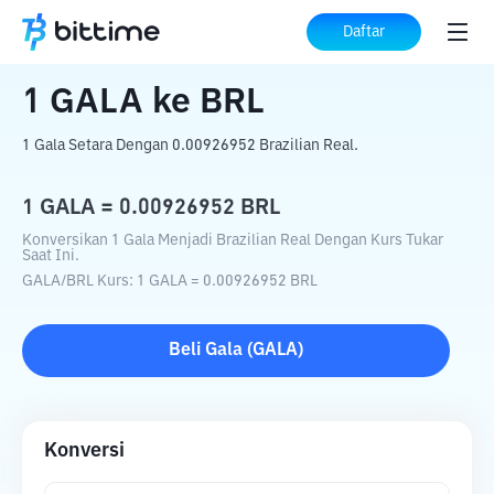
Beranda
Konverter Kripto
GALA
ke
BRL
Daftar
1
GALA
ke
BRL
1 Gala Setara Dengan 0.00926952 Brazilian Real.
1
GALA
=
0.00926952
BRL
Konversikan 1 Gala Menjadi Brazilian Real Dengan Kurs Tukar
Saat Ini.
GALA
/
BRL
Kurs
: 1
GALA
=
0.00926952
BRL
Beli
Gala
(
GALA
)
Konversi