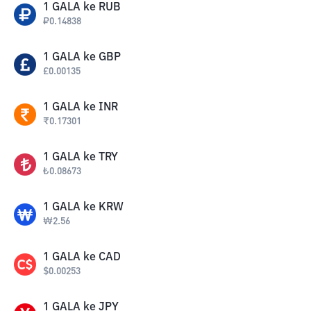
1
GALA
ke
RUB
₽
0.14838
1
GALA
ke
GBP
£
0.00135
1
GALA
ke
INR
₹
0.17301
1
GALA
ke
TRY
₺
0.08673
1
GALA
ke
KRW
₩
2.56
1
GALA
ke
CAD
$
0.00253
1
GALA
ke
JPY