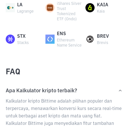
iShares Silver
LA
KAIA
Trust
Lagrange
Kaia
Tokenized
ETF (Ondo)
ENS
STX
BREV
Ethereum
Stacks
Brevis
Name Service
FAQ
Apa Kalkulator kripto terbaik?
Kalkulator kripto Bittime adalah pilihan populer dan
terpercaya, menawarkan konversi kurs secara real-time
untuk berbagai aset kripto dan mata uang fiat.
Kalkulator Bittime juga menyediakan fitur tambahan