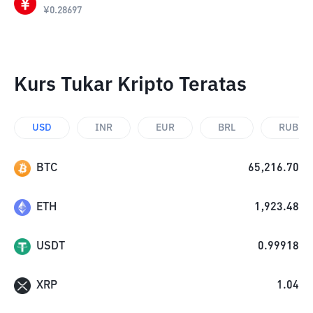
¥
0.28697
Kurs Tukar Kripto Teratas
USD
INR
EUR
BRL
RUB
BTC
65,216.70
ETH
1,923.48
USDT
0.99918
XRP
1.04