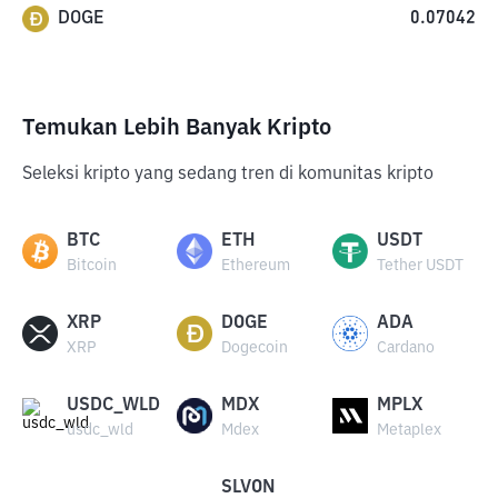
DOGE
0.07042
Temukan Lebih Banyak Kripto
Seleksi kripto yang sedang tren di komunitas kripto
BTC
ETH
USDT
Bitcoin
Ethereum
Tether USDT
XRP
DOGE
ADA
XRP
Dogecoin
Cardano
USDC_WLD
MDX
MPLX
usdc_wld
Mdex
Metaplex
SLVON