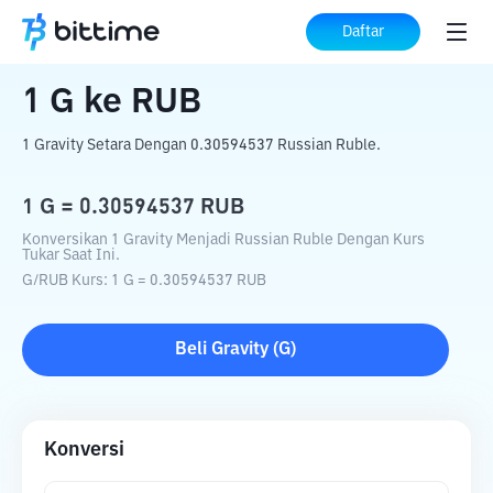
Beranda
Konverter Kripto
G
ke
RUB
Daftar
1
G
ke
RUB
1 Gravity Setara Dengan 0.30594537 Russian Ruble.
1
G
=
0.30594537
RUB
Konversikan 1 Gravity Menjadi Russian Ruble Dengan Kurs
Tukar Saat Ini.
G
/
RUB
Kurs
: 1
G
=
0.30594537
RUB
Beli
Gravity
(
G
)
Konversi