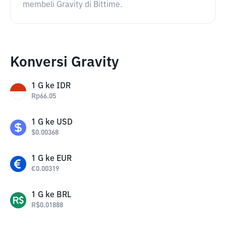
membeli Gravity di Bittime.
Konversi Gravity
1
G
ke
IDR
Rp
66.05
1
G
ke
USD
$
0.00368
1
G
ke
EUR
€
0.00319
1
G
ke
BRL
R$
0.01888