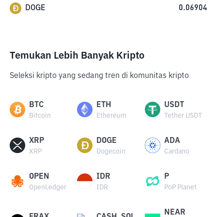
DOGE
0.06904
Temukan Lebih Banyak Kripto
Seleksi kripto yang sedang tren di komunitas kripto
BTC
ETH
USDT
Bitcoin
Ethereum
Tether USDT
XRP
DOGE
ADA
XRP
Dogecoin
Cardano
OPEN
IDR
P
OpenLedger
IDR
PoP Planet
NEAR