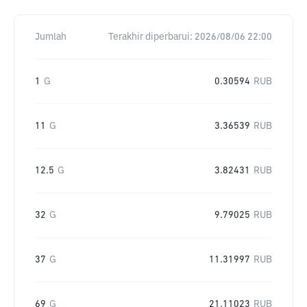
Jumlah
Terakhir diperbarui:
2026/08/06 22:00
1
G
0.30594
RUB
11
G
3.36539
RUB
12.5
G
3.82431
RUB
32
G
9.79025
RUB
37
G
11.31997
RUB
69
G
21.11023
RUB