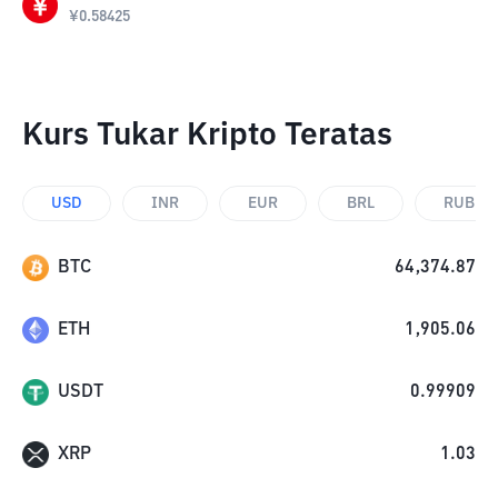
¥
0.58425
Kurs Tukar Kripto Teratas
USD
INR
EUR
BRL
RUB
BTC
64,374.87
ETH
1,905.06
USDT
0.99909
XRP
1.03