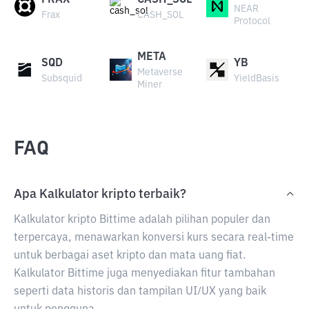
FRAX
CASH_SOL
NEAR
Frax
CASH_SOL
Protocol
META
SQD
YB
Metaverse
Subsquid
YieldBasis
Miner
FAQ
Apa Kalkulator kripto terbaik?
Kalkulator kripto Bittime adalah pilihan populer dan
terpercaya, menawarkan konversi kurs secara real-time
untuk berbagai aset kripto dan mata uang fiat.
Kalkulator Bittime juga menyediakan fitur tambahan
seperti data historis dan tampilan UI/UX yang baik