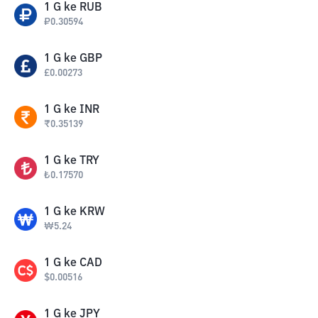
1
G
ke
RUB
₽
0.30594
1
G
ke
GBP
£
0.00273
1
G
ke
INR
₹
0.35139
1
G
ke
TRY
₺
0.17570
1
G
ke
KRW
₩
5.24
1
G
ke
CAD
$
0.00516
1
G
ke
JPY