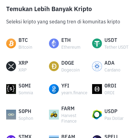
Temukan Lebih Banyak Kripto
Seleksi kripto yang sedang tren di komunitas kripto
BTC
ETH
USDT
Bitcoin
Ethereum
Tether USDT
XRP
DOGE
ADA
XRP
Dogecoin
Cardano
SOMI
YFI
ORDI
Somnia
yearn.finance
ORDI
FARM
SOPH
USDP
Harvest
Sophon
Pax Dollar
Finance
STMX
BEAM
SPELL