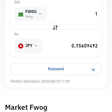
Dari
FWOG
Fwog
Ke
JPY
Konversi
Terakhir diperbarui:
2026/08/10 11:59
Market Fwog