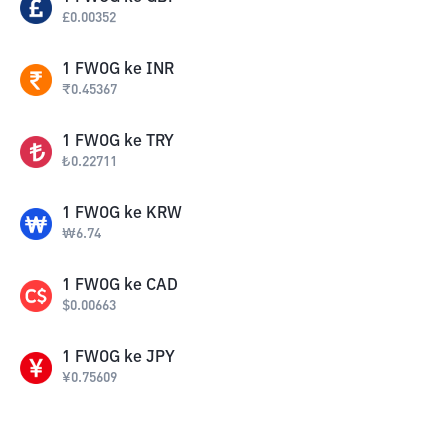
£
0.00352
1
FWOG
ke
INR
₹
0.45367
1
FWOG
ke
TRY
₺
0.22711
1
FWOG
ke
KRW
₩
6.74
1
FWOG
ke
CAD
$
0.00663
1
FWOG
ke
JPY
¥
0.75609