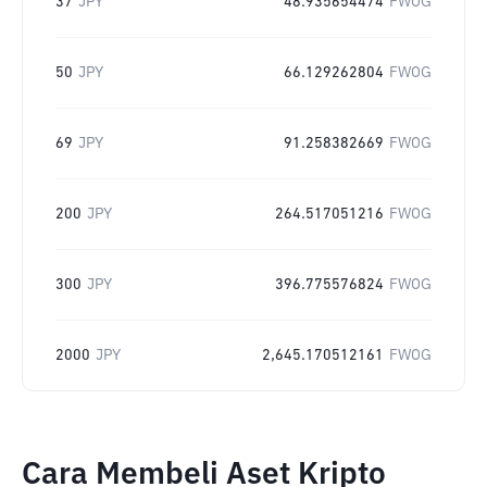
37
JPY
48.935654474
FWOG
50
JPY
66.129262804
FWOG
69
JPY
91.258382669
FWOG
200
JPY
264.517051216
FWOG
300
JPY
396.775576824
FWOG
2000
JPY
2,645.170512161
FWOG
Cara Membeli Aset Kripto