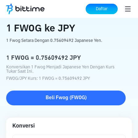
Beranda
Konverter Kripto
FWOG
ke
JPY
Daftar
1
FWOG
ke
JPY
1 Fwog Setara Dengan 0.75609492 Japanese Yen.
1
FWOG
=
0.75609492
JPY
Konversikan 1 Fwog Menjadi Japanese Yen Dengan Kurs
Tukar Saat Ini.
FWOG
/
JPY
Kurs
: 1
FWOG
=
0.75609492
JPY
Beli
Fwog
(
FWOG
)
Konversi