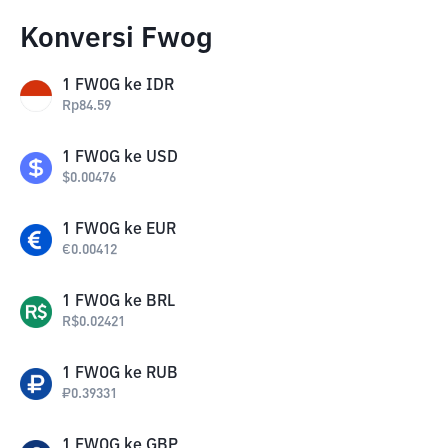
Konversi Fwog
1
FWOG
ke
IDR
Rp
84.59
1
FWOG
ke
USD
$
0.00476
1
FWOG
ke
EUR
€
0.00412
1
FWOG
ke
BRL
R$
0.02421
1
FWOG
ke
RUB
₽
0.39331
1
FWOG
ke
GBP