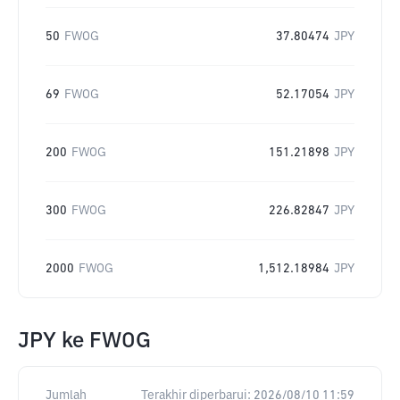
50
FWOG
37.80474
JPY
69
FWOG
52.17054
JPY
200
FWOG
151.21898
JPY
300
FWOG
226.82847
JPY
2000
FWOG
1,512.18984
JPY
JPY
ke
FWOG
Jumlah
Terakhir diperbarui:
2026/08/10 11:59