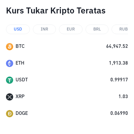
Kurs Tukar Kripto Teratas
USD
INR
EUR
BRL
RUB
BTC
64,947.52
ETH
1,913.38
USDT
0.99917
XRP
1.03
DOGE
0.06990